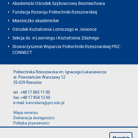
Akademicki Ośrodek Szybowcowy Bezmiechowa
Fundacja Rozwoju Politechniki Rzeszowskiej
Miasteczko akademickie
Ośrodek Kształcenia Lotniczego w Jasionce
Sekcja ds. e-Learningu i Kształcenia Zdalnego
Stowarzyszenie Wsparcia Politechniki Rzeszowskiej PRZ-
CONNECT
Politechnika Rzeszowska im. Ignacego Łukasiewicza
al. Powstańców Warszawy 12
35-029 Rzeszów
tel.: +48 17 865 11 00
fax: +48 17 854 12 60
e-mail:
kancelaria@prz.edu.pl
Mapa serwisu
Deklaracja dostępności
Polityka prywatności
Zgłoś błąd na stronie
Zgłoś naruszenie
Akceptuję