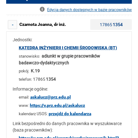
Edycja danych dostępnych w bazie pracowników
17865
1354
Czarnota Joanna, dr inż.
-
Jednostki:
KATEDRA INŻYNIERII I CHEMII ŚRODOWISKA (BT)
adiunkt w grupie pracowników
stanowisko:
badawczo-dydaktycznych
K.19
pokój:
17865
1354
telefon:
Informacje ogólne:
email:
askalucz@prz.edu.pl
www:
https://v.prz.edu.pl/askalucz
kalendarz USOS:
przejdź do kalendarza
Link bezpośredni do danych pracownika w wyszukiwarce
(baza pracowników):