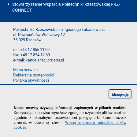
Stowarzyszenie Wsparcia Politechniki Rzeszowskiej PRZ-
CONNECT
Politechnika Rzeszowska im. Ignacego Łukasiewicza
al. Powstańców Warszawy 12
35-029 Rzeszów
tel.: +48 17 865 11 00
fax: +48 17 854 12 60
e-mail:
kancelaria@prz.edu.pl
Mapa serwisu
Deklaracja dostępności
Polityka prywatności
Zgłoś błąd na stronie
Zgłoś naruszenie
Akceptuję
Nasze serwisy używają informacji zapisanych w plikach cookies
.
Korzystając z serwisu wyrażasz zgodę na używanie plików cookies
zgodnie z aktualnymi ustawieniami przeglądarki, które możesz
zmienić w dowolnej chwili.
Więcej informacji odnośnie plików
cookies
.