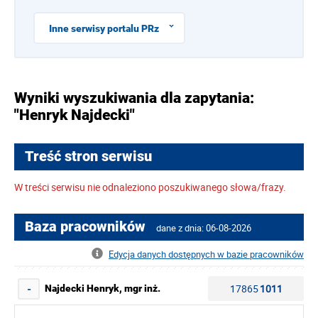
Inne serwisy portalu PRz
Wyniki wyszukiwania dla zapytania:
"Henryk Najdecki"
Treść stron serwisu
W treści serwisu nie odnaleziono poszukiwanego słowa/frazy.
Baza pracowników
dane z dnia: 06-08-2026
Edycja danych dostępnych w bazie pracowników
17865
1011
Najdecki Henryk, mgr inż.
-