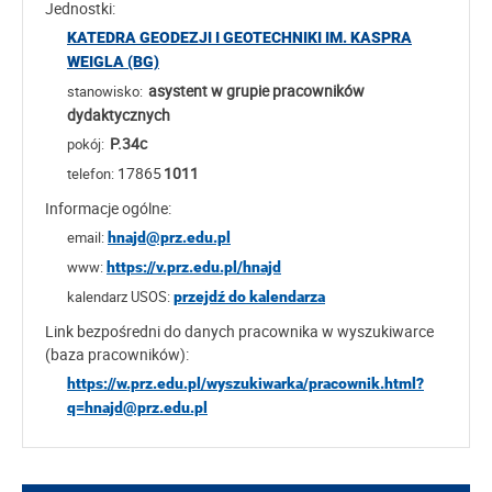
Jednostki:
KATEDRA GEODEZJI I GEOTECHNIKI IM. KASPRA
WEIGLA (BG)
asystent w grupie pracowników
stanowisko:
dydaktycznych
P.34c
pokój:
17865
1011
telefon:
Informacje ogólne:
email:
hnajd@prz.edu.pl
www:
https://v.prz.edu.pl/hnajd
kalendarz USOS:
przejdź do kalendarza
Link bezpośredni do danych pracownika w wyszukiwarce
(baza pracowników):
https://w.prz.edu.pl/wyszukiwarka/pracownik.html?
q=hnajd@prz.edu.pl