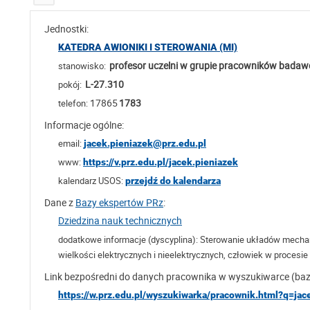
Jednostki:
KATEDRA AWIONIKI I STEROWANIA (MI)
profesor uczelni w grupie pracowników bada
stanowisko:
L-27.310
pokój:
17865
1783
telefon:
Informacje ogólne:
email:
jacek.pieniazek@prz.edu.pl
www:
https://v.prz.edu.pl/jacek.pieniazek
kalendarz USOS:
przejdź do kalendarza
Dane z
Bazy ekspertów PRz
:
Dziedzina nauk technicznych
dodatkowe informacje (dyscyplina):
Sterowanie układów mechani
wielkości elektrycznych i nieelektrycznych, człowiek w procesie
Link bezpośredni do danych pracownika w wyszukiwarce (ba
https://w.prz.edu.pl/wyszukiwarka/pracownik.html?q=jac