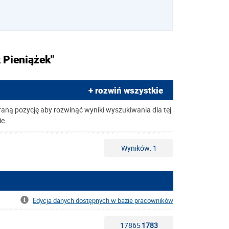
 Pieniążek"
+ rozwiń wszystkie
raną pozycję aby rozwinąć wyniki wyszukiwania dla tej
ie.
Wyników: 1
Edycja danych dostępnych w bazie pracowników
17865
1783