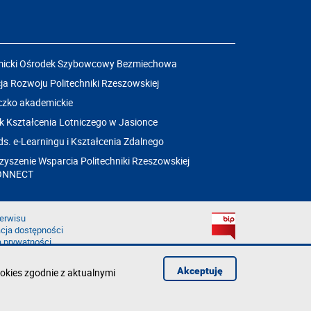
icki Ośrodek Szybowcowy Bezmiechowa
a Rozwoju Politechniki Rzeszowskiej
czko akademickie
k Kształcenia Lotniczego w Jasionce
ds. e-Learningu i Kształcenia Zdalnego
yszenie Wsparcia Politechniki Rzeszowskiej
ONNECT
erwisu
cja dostępności
a prywatności
łąd na stronie
aruszenie
Akceptuję
okies zgodnie z aktualnymi