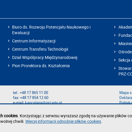
Biuro ds. Rozwoju Potencjału Naukowego i
Akadem
Ewaluacji
Fundacj
Centrum Informatyzacji
Miaste
Centrum Transferu Technologii
Ośrode
Dział Współpracy Międzynarodowej
Sekcja 
Pion Prorektora ds. Kształcenia
Stowarz
PRZ-C
tel.: +48 17 865 11 00
Mapa s
fax: +48 17 854 12 60
Deklara
e-mail:
kancelaria@prz.edu.pl
Polityk
Zgłoś b
Zgłoś n
ch cookies
. Korzystając z serwisu wyrażasz zgodę na używanie plików co
wolnej chwili.
Więcej informacji odnośnie plików cookies
.