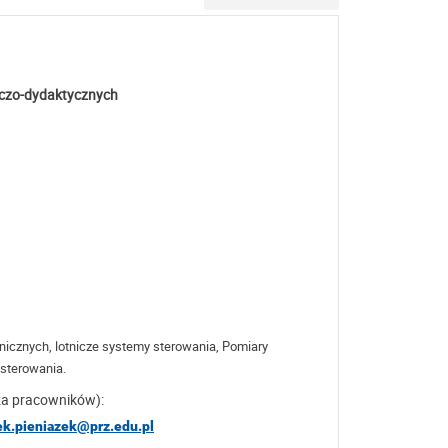
wczo-dydaktycznych
cznych, lotnicze systemy sterowania, Pomiary
 sterowania.
za pracowników):
ek.pieniazek@prz.edu.pl