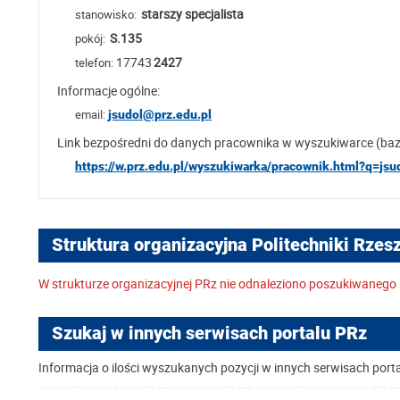
starszy specjalista
stanowisko:
S.135
pokój:
17743
2427
telefon:
Informacje ogólne:
email:
jsudol@prz.edu.pl
Link bezpośredni do danych pracownika w wyszukiwarce (ba
https://w.prz.edu.pl/wyszukiwarka/pracownik.html?q=jsu
Struktura organizacyjna Politechniki Rzes
W strukturze organizacyjnej PRz nie odnaleziono poszukiwanego 
Szukaj w innych serwisach portalu PRz
Informacja o ilości wyszukanych pozycji w innych serwisach port