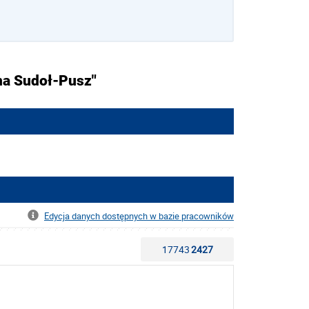
na Sudoł-Pusz"
Edycja danych dostępnych w bazie pracowników
17743
2427