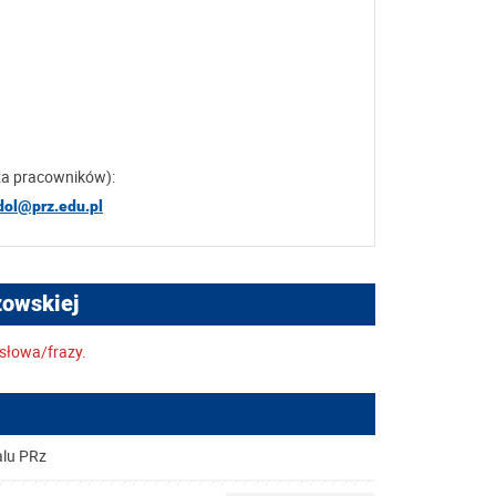
za pracowników):
dol@prz.edu.pl
zowskiej
słowa/frazy.
alu PRz