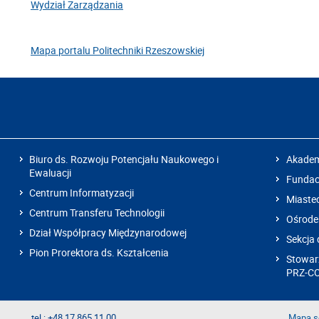
Wydział Zarządzania
Mapa portalu Politechniki Rzeszowskiej
Biuro ds. Rozwoju Potencjału Naukowego i
Akadem
Ewaluacji
Fundacj
Centrum Informatyzacji
Miaste
Centrum Transferu Technologii
Ośrode
Dział Współpracy Międzynarodowej
Sekcja 
Pion Prorektora ds. Kształcenia
Stowarz
PRZ-C
tel.: +48 17 865 11 00
Mapa s