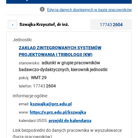
Edycja danych dostępnych w bazie pracowników
17743
2604
Szwajka Krzysztof, dr inż.
-
Jednostki:
ZAKŁAD ZINTEGROWANYCH SYSTEMÓW
PROJEKTOWANIA I TRIBOLOGII (KW)
adiunkt w grupie pracowników
stanowisko:
badawczo-dydaktycznych, kierownik jednostki
WMT.29
pokój:
17743
2604
telefon:
Informacje ogólne:
email:
kszwajka@prz.edu.pl
www:
https://v.prz.edu.pl/kszwajka
kalendarz USOS:
przejdź do kalendarza
Link bezpośredni do danych pracownika w wyszukiwarce
(baza pracowników):