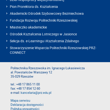
Pion Prorektora ds. Kształcenia
Akademicki Ośrodek Szybowcowy Bezmiechowa
Fundacja Rozwoju Politechniki Rzeszowskiej
Miasteczko akademickie
Ośrodek Kształcenia Lotniczego w Jasionce
Sekcja ds. e-Learningu i Kształcenia Zdalnego
Stowarzyszenie Wsparcia Politechniki Rzeszowskiej PRZ-
CONNECT
Politechnika Rzeszowska im. Ignacego Łukasiewicza
al. Powstańców Warszawy 12
35-029 Rzeszów
tel.: +48 17 865 11 00
fax: +48 17 854 12 60
e-mail:
kancelaria@prz.edu.pl
Mapa serwisu
Deklaracja dostępności
Polityka prywatności