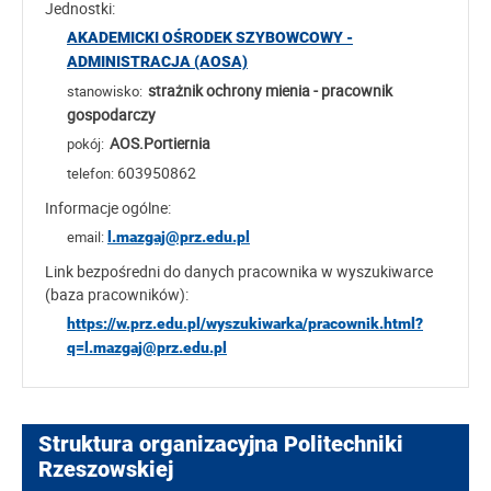
Jednostki:
AKADEMICKI OŚRODEK SZYBOWCOWY -
ADMINISTRACJA (AOSA)
strażnik ochrony mienia - pracownik
stanowisko:
gospodarczy
AOS.Portiernia
pokój:
603950862
telefon:
Informacje ogólne:
email:
l.mazgaj@prz.edu.pl
Link bezpośredni do danych pracownika w wyszukiwarce
(baza pracowników):
https://w.prz.edu.pl/wyszukiwarka/pracownik.html?
q=l.mazgaj@prz.edu.pl
Struktura organizacyjna Politechniki
Rzeszowskiej