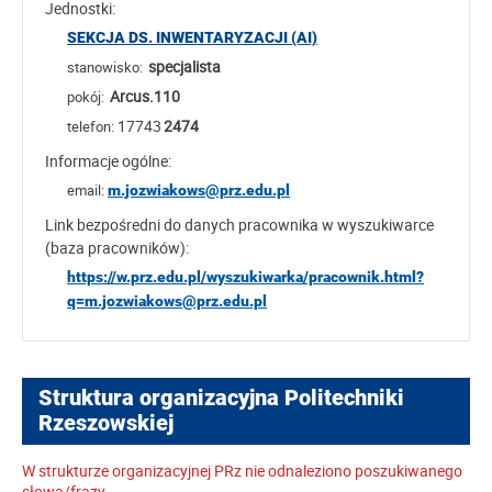
Jednostki:
SEKCJA DS. INWENTARYZACJI (AI)
specjalista
stanowisko:
Arcus.110
pokój:
17743
2474
telefon:
Informacje ogólne:
email:
m.jozwiakows@prz.edu.pl
Link bezpośredni do danych pracownika w wyszukiwarce
(baza pracowników):
https://w.prz.edu.pl/wyszukiwarka/pracownik.html?
q=m.jozwiakows@prz.edu.pl
Struktura organizacyjna Politechniki
Rzeszowskiej
W strukturze organizacyjnej PRz nie odnaleziono poszukiwanego
słowa/frazy.