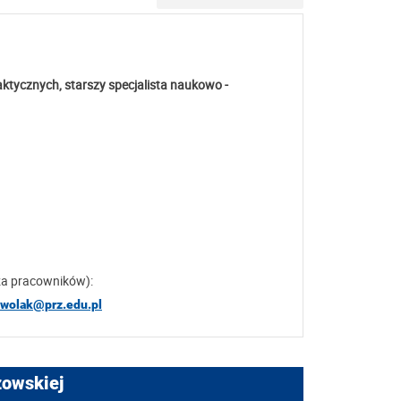
tycznych, starszy specjalista naukowo -
za pracowników):
zwolak@prz.edu.pl
zowskiej