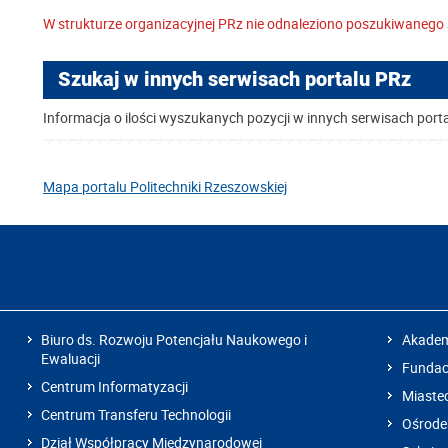
W strukturze organizacyjnej PRz nie odnaleziono poszukiwanego 
Szukaj w innych serwisach portalu PRz
Informacja o ilości wyszukanych pozycji w innych serwisach port
Mapa portalu Politechniki Rzeszowskiej
Biuro ds. Rozwoju Potencjału Naukowego i
Akadem
Ewaluacji
Fundacj
Centrum Informatyzacji
Miaste
Centrum Transferu Technologii
Ośrode
Dział Współpracy Międzynarodowej