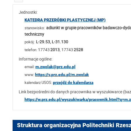
Jednostki:
KATEDRA PRZERÓBKI PLASTYCZNEJ (MP)
adiunkt w grupie pracowników badawczo-dydak
stanowisko:
techniczny
L-29.53, L-31.130
pokój:
17743
2013
, 17743
2528
telefon:
Informacje ogólne:
email:
m.zwolak@prz.edu.pl
www:
https://v.prz.edu.pl/m.zwolak
kalendarz USOS:
przejdź do kalendarza
Link bezpośredni do danych pracownika w wyszukiwarce (ba
https://w.prz.edu.pl/wyszukiwarka/pracownik.html?q=m.
Struktura organizacyjna Politechniki Rzes