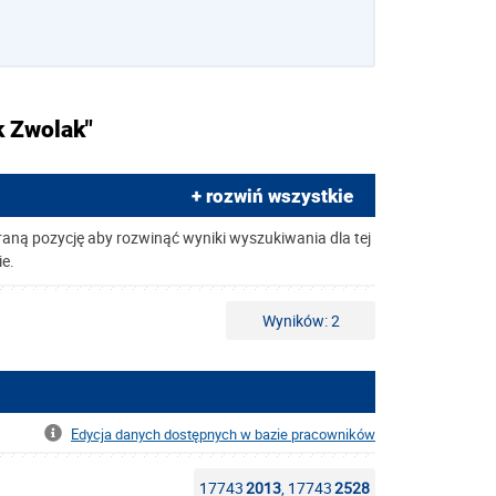
k Zwolak"
+ rozwiń wszystkie
raną pozycję aby rozwinąć wyniki wyszukiwania dla tej
ie.
Wyników: 2
Edycja danych dostępnych w bazie pracowników
17743
2013
, 17743
2528