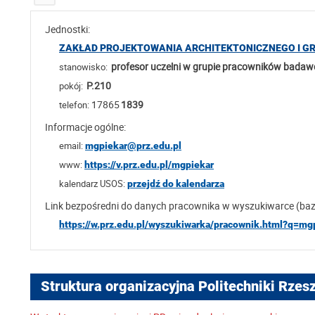
Jednostki:
ZAKŁAD PROJEKTOWANIA ARCHITEKTONICZNEGO I GRAF
profesor uczelni w grupie pracowników bada
stanowisko:
P.210
pokój:
17865
1839
telefon:
Informacje ogólne:
email:
mgpiekar@prz.edu.pl
www:
https://v.prz.edu.pl/mgpiekar
kalendarz USOS:
przejdź do kalendarza
Link bezpośredni do danych pracownika w wyszukiwarce (ba
https://w.prz.edu.pl/wyszukiwarka/pracownik.html?q=mg
Struktura organizacyjna Politechniki Rzes