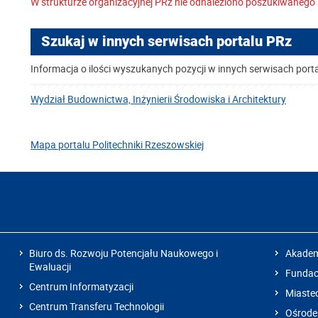
W strukturze organizacyjnej PRz nie odnaleziono poszukiwanego 
Szukaj w innych serwisach portalu PRz
Informacja o ilości wyszukanych pozycji w innych serwisach port
Wydział Budownictwa, Inżynierii Środowiska i Architektury
Mapa portalu Politechniki Rzeszowskiej
Biuro ds. Rozwoju Potencjału Naukowego i
Akadem
Ewaluacji
Fundacj
Centrum Informatyzacji
Miaste
Centrum Transferu Technologii
Ośrode