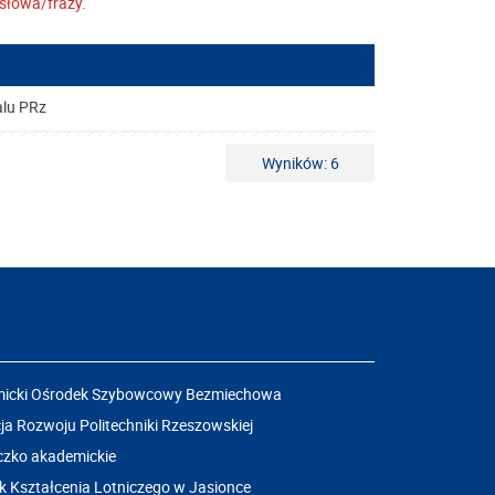
słowa/frazy.
alu PRz
Wyników: 6
icki Ośrodek Szybowcowy Bezmiechowa
a Rozwoju Politechniki Rzeszowskiej
czko akademickie
k Kształcenia Lotniczego w Jasionce