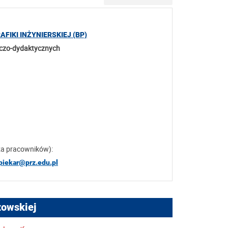
IKI INŻYNIERSKIEJ (BP)
wczo-dydaktycznych
za pracowników):
piekar@prz.edu.pl
zowskiej