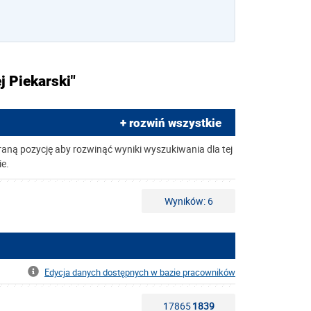
j Piekarski"
+ rozwiń wszystkie
raną pozycję aby rozwinąć wyniki wyszukiwania dla tej
ie.
Wyników: 6
Edycja danych dostępnych w bazie pracowników
17865
1839