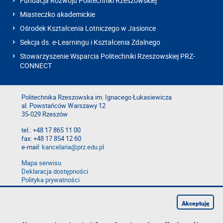
Fundacja Rozwoju Politechniki Rzeszowskiej
Miasteczko akademickie
Ośrodek Kształcenia Lotniczego w Jasionce
Sekcja ds. e-Learningu i Kształcenia Zdalnego
Stowarzyszenie Wsparcia Politechniki Rzeszowskiej PRZ-
CONNECT
Politechnika Rzeszowska im. Ignacego Łukasiewicza
al. Powstańców Warszawy 12
35-029 Rzeszów
tel.: +48 17 865 11 00
fax: +48 17 854 12 60
e-mail:
kancelaria@prz.edu.pl
Mapa serwisu
Deklaracja dostępności
Polityka prywatności
Zgłoś błąd na stronie
Zgłoś naruszenie
Akceptuję