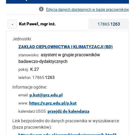
Edycja danych dostępnych w bazie pracowników
17865
1263
Kut Paweł, mgr inż.
-
Jednostki:
ZAKŁAD CIEPŁOWNICTWA I KLIMATYZACJI (BD)
asystent w grupie pracowników
stanowisko:
badawczo-dydaktycznych
K.27
pokój:
17865
1263
telefon:
Informacje ogólne:
email:
p.kut@prz.edu.pl
www:
https://v.prz.edu.pl/p.kut
kalendarz USOS:
przejdź do kalendarza
Link bezpośredni do danych pracownika w wyszukiwarce
(baza pracowników):