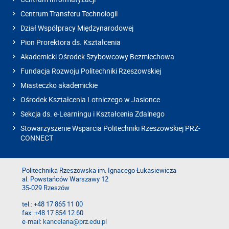
Centrum Transferu Technologii
Dział Współpracy Międzynarodowej
Pion Prorektora ds. Kształcenia
Akademicki Ośrodek Szybowcowy Bezmiechowa
Fundacja Rozwoju Politechniki Rzeszowskiej
Miasteczko akademickie
Ośrodek Kształcenia Lotniczego w Jasionce
Sekcja ds. e-Learningu i Kształcenia Zdalnego
Stowarzyszenie Wsparcia Politechniki Rzeszowskiej PRZ-
CONNECT
Politechnika Rzeszowska im. Ignacego Łukasiewicza
al. Powstańców Warszawy 12
35-029 Rzeszów
tel.: +48 17 865 11 00
fax: +48 17 854 12 60
e-mail:
kancelaria@prz.edu.pl