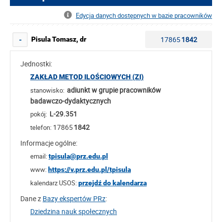
Edycja danych dostępnych w bazie pracowników
17865
1842
Pisula Tomasz, dr
-
Jednostki:
ZAKŁAD METOD ILOŚCIOWYCH (ZI)
adiunkt w grupie pracowników
stanowisko:
badawczo-dydaktycznych
L-29.351
pokój:
17865
1842
telefon:
Informacje ogólne:
email:
tpisula@prz.edu.pl
www:
https://v.prz.edu.pl/tpisula
kalendarz USOS:
przejdź do kalendarza
Dane z
Bazy ekspertów PRz
:
Dziedzina nauk społecznych