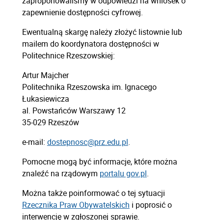
zaproponowaliśmy w odpowiedzi na wniosek o
zapewnienie dostępności cyfrowej.
Ewentualną skargę należy złożyć listownie lub
mailem do koordynatora dostępności w
Politechnice Rzeszowskiej:
Artur Majcher
Politechnika Rzeszowska im. Ignacego
Łukasiewicza
al. Powstańców Warszawy 12
35-029 Rzeszów
e-mail:
dostepnosc@prz.edu.pl
.
Pomocne mogą być informacje, które można
znaleźć na rządowym
portalu gov.pl
.
Można także poinformować o tej sytuacji
Rzecznika Praw Obywatelskich
i poprosić o
interwencję w zgłoszonej sprawie.