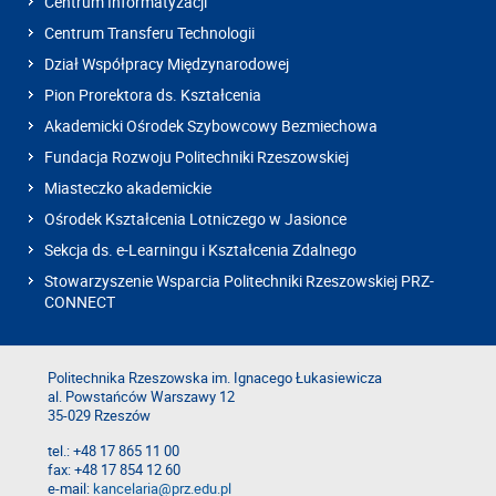
Centrum Informatyzacji
Centrum Transferu Technologii
Dział Współpracy Międzynarodowej
Pion Prorektora ds. Kształcenia
Akademicki Ośrodek Szybowcowy Bezmiechowa
Fundacja Rozwoju Politechniki Rzeszowskiej
Miasteczko akademickie
Ośrodek Kształcenia Lotniczego w Jasionce
Sekcja ds. e-Learningu i Kształcenia Zdalnego
Stowarzyszenie Wsparcia Politechniki Rzeszowskiej PRZ-
CONNECT
Politechnika Rzeszowska im. Ignacego Łukasiewicza
al. Powstańców Warszawy 12
35-029 Rzeszów
tel.: +48 17 865 11 00
fax: +48 17 854 12 60
e-mail:
kancelaria@prz.edu.pl