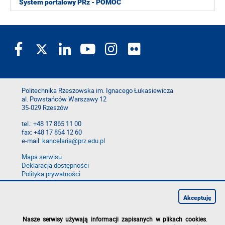
System portalowy PRz - POMOC
Politechnika Rzeszowska im. Ignacego Łukasiewicza
al. Powstańców Warszawy 12
35-029 Rzeszów
tel.: +48 17 865 11 00
fax: +48 17 854 12 60
e-mail:
kancelaria@prz.edu.pl
Mapa serwisu
Deklaracja dostępności
Polityka prywatności
Zgłoś błąd na stronie
Zgłoś naruszenie
Akceptuję
Nasze serwisy używają informacji zapisanych w plikach cookies
.