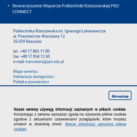
Stowarzyszenie Wsparcia Politechniki Rzeszowskiej PRZ-
CONNECT
Politechnika Rzeszowska im. Ignacego Łukasiewicza
al. Powstańców Warszawy 12
35-029 Rzeszów
tel.: +48 17 865 11 00
fax: +48 17 854 12 60
e-mail:
kancelaria@prz.edu.pl
Mapa serwisu
Deklaracja dostępności
Polityka prywatności
Zgłoś błąd na stronie
Zgłoś naruszenie
Akceptuję
Nasze serwisy używają informacji zapisanych w plikach cookies
.
Korzystając z serwisu wyrażasz zgodę na używanie plików cookies
zgodnie z aktualnymi ustawieniami przeglądarki, które możesz
zmienić w dowolnej chwili.
Więcej informacji odnośnie plików
cookies
.