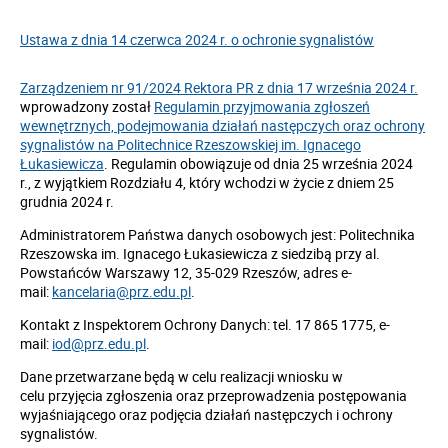
Ustawa z dnia 14 czerwca 2024 r. o ochronie sygnalistów
Zarządzeniem nr 91/2024 Rektora PR z dnia 17 września 2024 r.
wprowadzony został
Regulamin przyjmowania zgłoszeń
wewnętrznych, podejmowania działań następczych oraz ochrony
sygnalistów na Politechnice Rzeszowskiej im. Ignacego
Łukasiewicza
. Regulamin obowiązuje od dnia 25 września 2024
r., z wyjątkiem Rozdziału 4, który wchodzi w życie z dniem 25
grudnia 2024 r.
Administratorem Państwa danych osobowych jest: Politechnika
Rzeszowska im. Ignacego Łukasiewicza z siedzibą przy al.
Powstańców Warszawy 12, 35-029 Rzeszów, adres e-
mail:
kancelaria@prz.edu.pl
.
Kontakt z Inspektorem Ochrony Danych: tel. 17 865 1775, e-
mail:
iod@prz.edu.pl
.
Dane przetwarzane będą w celu realizacji wniosku
w
celu
przyjęcia zgłoszenia oraz przeprowadzenia postępowania
wyjaśniającego oraz podjęcia działań następczych i ochrony
sygnalistów.