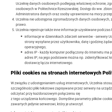
Uczelnię danych osobowych podlegają właściwej ochronie, zgo
osobowych w Politechnice Rzeszowskiej. Dostęp do ww. zbior
Administratora danych oraz osoby uprawnione na mocy prze
Uczelnia nie udostępnia zgromadzonych danych osobowych, 
prawo.
Uczelnia rejestruje także inne informacje uzyskiwane podczas
informacje w dziennikach zdarzeń serwerów - serwery Ucz
strony wysyłane przez użytkownika, datę i godzinę żądani
operacyjnego;
adres IP - każdy komputer podłączony do Internetu ma p
adres IP; na jego podstawie można np. zidentyfikować kra
dostawcę łącza internetowego.
Pliki cookies na stronach internetowych Pol
W związku z udostępnianiem usług internetowych, Uczelnia stosuje
szczególności pliki tekstowe zapisywane przez serwery na urzą
odczytać przy każdorazowym połączeniu się
z tego urządzenia końcowego. Domyślne parametry plików cookies
zawartych jedynie serwerowi, który je utworzył.