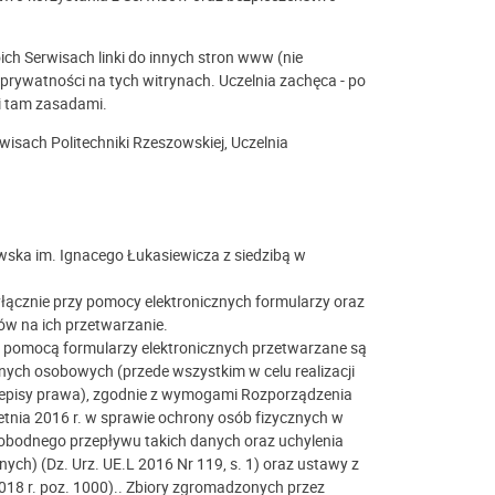
ch Serwisach linki do innych stron www (nie
prywatności na tych witrynach. Uczelnia zachęca - po
mi tam zasadami.
wisach Politechniki Rzeszowskiej, Uczelnia
ska im. Ignacego Łukasiewicza z siedzibą w
cznie przy pomocy elektronicznych formularzy oraz
ów na ich przetwarzanie.
pomocą formularzy elektronicznych przetwarzane są
nych osobowych (przede wszystkim w celu realizacji
rzepisy prawa), zgodnie z wymogami Rozporządzenia
etnia 2016 r. w sprawie ochrony osób fizycznych w
obodnego przepływu takich danych oraz uchylenia
ych) (Dz. Urz. UE.L 2016 Nr 119, s. 1) oraz ustawy z
018 r. poz. 1000).. Zbiory zgromadzonych przez