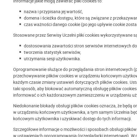
Informacje jakie mogą zawierać pliki cookies to:
nazwa i przypisana jej wartość,
domena i ścieżka dostępu, które są związane z przekazywa
czas ważności danego cookie (po jego upływie cookie zosta
Stosowane przez Serwisy Uczelni pliki cookies wykorzystywane są
dostosowania zawartości stron serwisów internetowych do 
tworzenia statystyk serwisów,
utrzymania sesji użytkownika.
Oprogramowanie służące do przeglądania stron internetowych (
przechowywanie plików cookies w urządzeniu końcowym użytko
każdym czasie zmiany ustawień dotyczących plików cookies. Ust
taki sposób, aby blokować automatyczną obsługę plików cookies 
informować o ich każdorazowym zamieszczeniu w urządzeniu uż
Niedokonanie blokady obsługi plików cookies oznacza, że będą 
w urządzeniu końcowym użytkownika, a tym samym Uczelnia będ
końcowym użytkownika i uzyskiwać dostęp do tych informacji.
Szczegółowe informacje o możliwości i sposobach obsługi plików
w ustawieniach oprogramowania (przeglądarki internetowej). W 