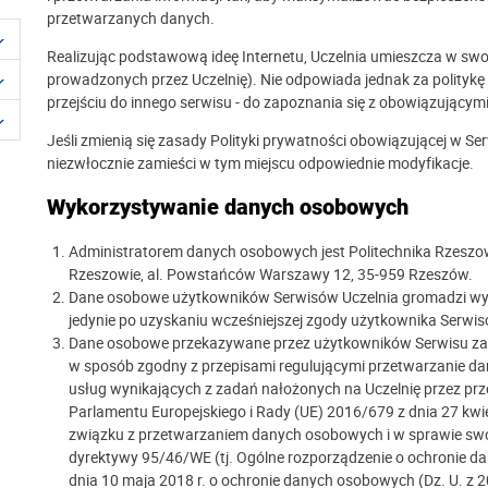
przetwarzanych danych.
Realizując podstawową ideę Internetu, Uczelnia umieszcza w swoi
prowadzonych przez Uczelnię). Nie odpowiada jednak za politykę 
przejściu do innego serwisu - do zapoznania się z obowiązujący
Jeśli zmienią się zasady Polityki prywatności obowiązującej w Ser
niezwłocznie zamieści w tym miejscu odpowiednie modyfikacje.
Wykorzystywanie danych osobowych
Administratorem danych osobowych jest Politechnika Rzeszow
Rzeszowie, al. Powstańców Warszawy 12, 35-959 Rzeszów.
Dane osobowe użytkowników Serwisów Uczelnia gromadzi wyłą
jedynie po uzyskaniu wcześniejszej zgody użytkownika Serwis
Dane osobowe przekazywane przez użytkowników Serwisu za 
w sposób zgodny z przepisami regulującymi przetwarzanie da
usług wynikających z zadań nałożonych na Uczelnię przez p
Parlamentu Europejskiego i Rady (UE) 2016/679 z dnia 27 kwi
związku z przetwarzaniem danych osobowych i w sprawie sw
dyrektywy 95/46/WE (tj. Ogólne rozporządzenie o ochronie dan
dnia 10 maja 2018 r. o ochronie danych osobowych (Dz. U. z 2