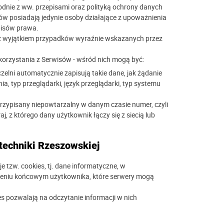
dnie z ww. przepisami oraz polityką ochrony danych
ów posiadają jedynie osoby działające z upoważnienia
pisów prawa.
z wyjątkiem przypadków wyraźnie wskazanych przez
 korzystania z Serwisów - wśród nich mogą być:
elni automatycznie zapisują takie dane, jak żądanie
a, typ przeglądarki, język przeglądarki, typ systemu
rzypisany niepowtarzalny w danym czasie numer, czyli
j, z którego dany użytkownik łączy się z siecią lub
itechniki Rzeszowskiej
 tzw. cookies, tj. dane informatyczne, w
dzeniu końcowym użytkownika, które serwery mogą
 pozwalają na odczytanie informacji w nich