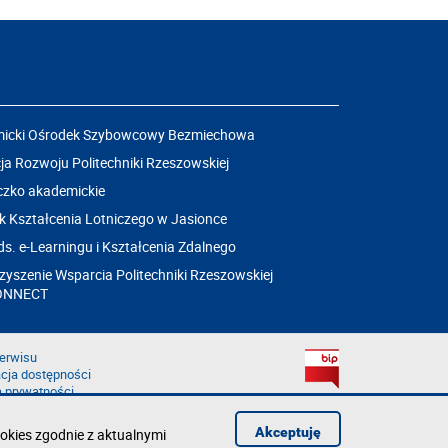
icki Ośrodek Szybowcowy Bezmiechowa
a Rozwoju Politechniki Rzeszowskiej
czko akademickie
k Kształcenia Lotniczego w Jasionce
ds. e-Learningu i Kształcenia Zdalnego
yszenie Wsparcia Politechniki Rzeszowskiej
ONNECT
erwisu
cja dostępności
a prywatności
łąd na stronie
aruszenie
Akceptuję
okies zgodnie z aktualnymi