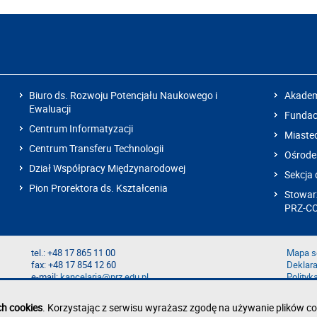
Biuro ds. Rozwoju Potencjału Naukowego i
Akadem
Ewaluacji
Fundacj
Centrum Informatyzacji
Miaste
Centrum Transferu Technologii
Ośrode
Dział Współpracy Międzynarodowej
Sekcja 
Pion Prorektora ds. Kształcenia
Stowarz
PRZ-C
tel.: +48 17 865 11 00
Mapa s
fax: +48 17 854 12 60
Deklara
e-mail:
kancelaria@prz.edu.pl
Polityk
Zgłoś b
Zgłoś n
ch cookies
. Korzystając z serwisu wyrażasz zgodę na używanie plików co