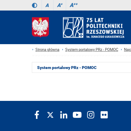
A
++
A
+
A
Strona główna
System portalowy PRz - POMOC
Naj
System portalowy PRz - POMOC