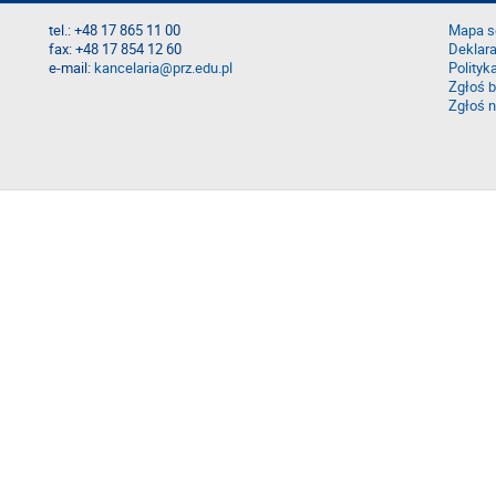
tel.: +48 17 865 11 00
Mapa s
fax: +48 17 854 12 60
Deklara
e-mail:
kancelaria@prz.edu.pl
Polityk
Zgłoś b
Zgłoś n