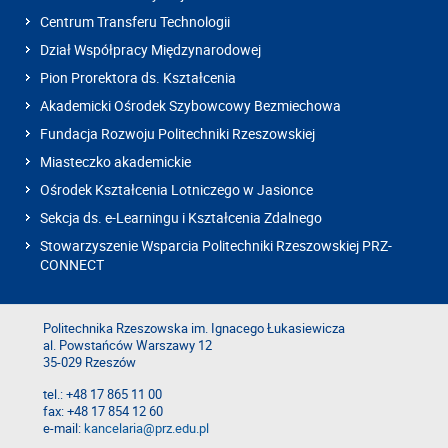
Centrum Transferu Technologii
Dział Współpracy Międzynarodowej
Pion Prorektora ds. Kształcenia
Akademicki Ośrodek Szybowcowy Bezmiechowa
Fundacja Rozwoju Politechniki Rzeszowskiej
Miasteczko akademickie
Ośrodek Kształcenia Lotniczego w Jasionce
Sekcja ds. e-Learningu i Kształcenia Zdalnego
Stowarzyszenie Wsparcia Politechniki Rzeszowskiej PRZ-
CONNECT
Politechnika Rzeszowska im. Ignacego Łukasiewicza
al. Powstańców Warszawy 12
35-029 Rzeszów
tel.: +48 17 865 11 00
fax: +48 17 854 12 60
e-mail:
kancelaria@prz.edu.pl