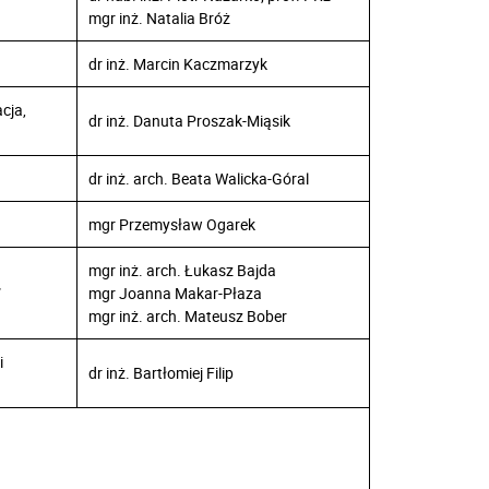
mgr inż. Natalia Bróż
dr inż. Marcin Kaczmarzyk
cja,
dr inż. Danuta Proszak-Miąsik
dr inż. arch. Beata Walicka-Góral
mgr Przemysław Ogarek
mgr inż. arch. Łukasz Bajda
”
mgr Joanna Makar-Płaza
mgr inż. arch. Mateusz Bober
i
dr inż. Bartłomiej Filip