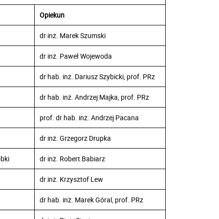
Opiekun
dr inż. Marek Szumski
dr inż. Paweł Wojewoda
dr hab. inż. Dariusz Szybicki, prof. PRz
dr hab. inż. Andrzej Majka, prof. PRz
prof. dr hab. inż. Andrzej Pacana
dr inż. Grzegorz Drupka
bki
dr inż. Robert Babiarz
dr inż. Krzysztof Lew
dr hab. inż. Marek Góral, prof. PRz