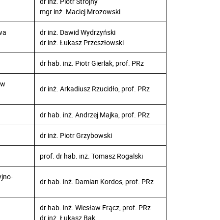
dr inż. Piotr Strojny
mgr inż. Maciej Mrozowski
wa
dr inż. Dawid Wydrzyński
dr inż. Łukasz Przeszłowski
dr hab. inż. Piotr Gierlak, prof. PRz
ów
dr inż. Arkadiusz Rzucidło, prof. PRz
dr hab. inż. Andrzej Majka, prof. PRz
dr inż. Piotr Grzybowski
prof. dr hab. inż. Tomasz Rogalski
jno-
dr hab. inż. Damian Kordos, prof. PRz
dr hab. inż. Wiesław Frącz, prof. PRz
dr inż. Łukasz Bąk