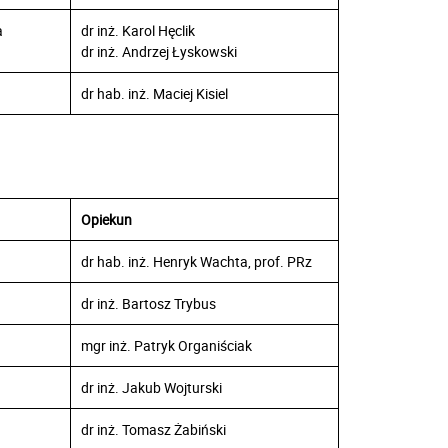
a
dr inż. Karol Hęclik
dr inż. Andrzej Łyskowski
dr hab. inż. Maciej Kisiel
Opiekun
dr hab. inż. Henryk Wachta, prof. PRz
dr inż. Bartosz Trybus
mgr inż. Patryk Organiściak
dr inż. Jakub Wojturski
dr inż. Tomasz Żabiński