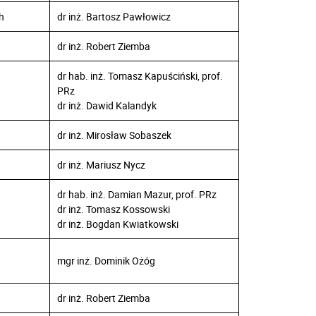
h
dr inż. Bartosz Pawłowicz
dr inż. Robert Ziemba
dr hab. inż. Tomasz Kapuściński, prof.
PRz
dr inż. Dawid Kalandyk
dr inż. Mirosław Sobaszek
dr inż. Mariusz Nycz
dr hab. inż. Damian Mazur, prof. PRz
dr inż. Tomasz Kossowski
dr inż. Bogdan Kwiatkowski
mgr inż. Dominik Ożóg
dr inż. Robert Ziemba