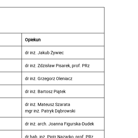
Opiekun
dr inż. Jakub Żywiec
dr inż. Zdzisław Pisarek, prof. PRz
dr inż. Grzegorz Oleniacz
dr inż. Bartosz Piątek
dr inż. Mateusz Szarata
mgr inż. Patryk Dąbrowski
dr inż. arch. Joanna Figurska-Dudek
dr hab. inż. Piotr Nazarko, prof. PRz