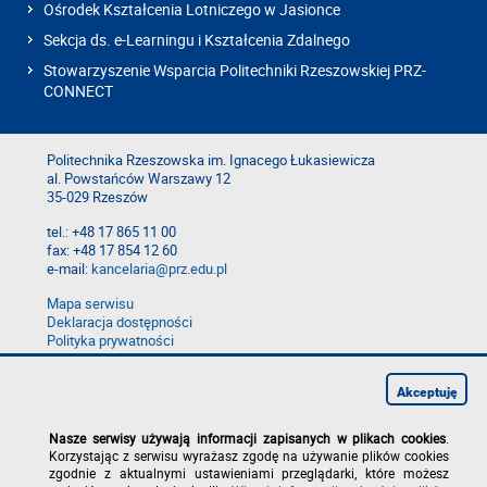
Ośrodek Kształcenia Lotniczego w Jasionce
Sekcja ds. e-Learningu i Kształcenia Zdalnego
Stowarzyszenie Wsparcia Politechniki Rzeszowskiej PRZ-
CONNECT
Politechnika Rzeszowska im. Ignacego Łukasiewicza
al. Powstańców Warszawy 12
35-029 Rzeszów
tel.: +48 17 865 11 00
fax: +48 17 854 12 60
e-mail:
kancelaria@prz.edu.pl
Mapa serwisu
Deklaracja dostępności
Polityka prywatności
Zgłoś błąd na stronie
Zgłoś naruszenie
Akceptuję
Nasze serwisy używają informacji zapisanych w plikach cookies
.
Korzystając z serwisu wyrażasz zgodę na używanie plików cookies
zgodnie z aktualnymi ustawieniami przeglądarki, które możesz