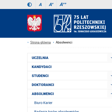
A
++
A
+
A
Strona główna
Absolwenci
UCZELNIA
KANDYDACI
STUDENCI
DOKTORANCI
ABSOLWENCI
Biuro Karier
Badania losów absolwentów