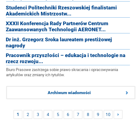
Studenci Politechniki Rzeszowskiej finalistami
Akademickich Mistrzostw...
XXXII Konferencja Rady Partnerów Centrum
Zaawansowanych Technologii AERONET...
Dr inż. Grzegorz Sroka laureatem prestiżowej
nagrody
Pracownik przyszłości – edukacja i technologie na
rzecz rozwoju...
Biuro Prasowe zastrzega sobie prawo skracania i opracowywania
artykułów oraz zmiany ich tytułów.
Archiwum wiadomości
1
2
3
4
5
6
7
8
9
10