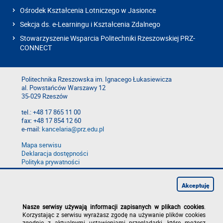
Ośrodek Kształcenia Lotniczego w Jasionce
Sekcja ds. e-Learningu i Kształcenia Zdalnego
Stowarzyszenie Wsparcia Politechniki Rzeszowskiej PRZ-
CONNECT
Politechnika Rzeszowska im. Ignacego Łukasiewicza
al. Powstańców Warszawy 12
35-029 Rzeszów
tel.: +48 17 865 11 00
fax: +48 17 854 12 60
e-mail:
kancelaria@prz.edu.pl
Mapa serwisu
Deklaracja dostępności
Polityka prywatności
Zgłoś błąd na stronie
Zgłoś naruszenie
Akceptuję
Nasze serwisy używają informacji zapisanych w plikach cookies
.
Korzystając z serwisu wyrażasz zgodę na używanie plików cookies
zgodnie z aktualnymi ustawieniami przeglądarki, które możesz