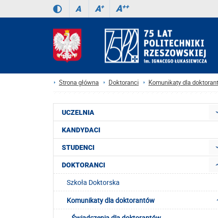
A
++
A
+
A
Strona główna
Doktoranci
Komunikaty dla doktoran
UCZELNIA
KANDYDACI
STUDENCI
DOKTORANCI
Szkoła Doktorska
Komunikaty dla doktorantów
Świadczenia dla doktorantów