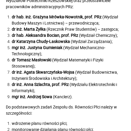
Wydziałów Politechniki Rzeszowskiej oraz przedstawiciele
pracowników administracyjnych PRz:
dr hab. inż. Grażyna Mrówka-Nowotnik, prof. PRz
(Wydział
Budowy Maszyn i Lotnictwa) – przewodnicząca;
dr inż. Marta Żyłka
(Rzecznik Praw Studentów) – zastępca;
dr hab. Aleksandra Bocian, prof. PRz
(Wydział Chemiczny);
dr Katarzyna Chudy-Laskowska
(Wydział Zarządzania);
mgr inż. Justyna Gumieniak
(Wydział Mechaniczno-
Technologiczny);
dr Tomasz Masłowski
(Wydział Matematyki i Fizyki
Stosowanej);
dr inż. Agata Skwarczyńska-Wojsa
(Wydział Budownictwa,
Inżynierii Środowiska i Architektury);
dr inż. Anna Szlachta, prof. PRz
(Wydziału Elektrotechniki i
Informatyki);
mgr inż. Andrzej Sowa
(Kanclerz).
Do podstawowych zadań Zespołu ds. Równości Płci należy w
szczególności:
wdrożenie planu równości płci;
monitorowanie działania planu równości płci;