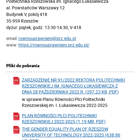
Politechnika Rzeszowska im. Ignacego Łukasiewicza
al. Powstańców Warszawy 12
Budynek V, pokój 418
35-959 Rzeszów
dyżur: piątek, godz. 13:30-14:30, V-418
email:
rownouprawnieni@prz.edu.pl
www:
https://rownouprawnieni.prz.edu.pl/
Pliki do pobrania
ZARZĄDZENIE NR 91/2022 REKTORA POLITECHNIKI
RZESZOWSKIEJ IM. IGNACEGO ŁUKASIEWICZA Z
DNIA 28 PAŹDZIERNIKA 2022 R. (297.23 KB, PDF)
w sprawie Planu Równości Płci Politechniki
Rzeszowskiej im. I. Łukasiewicza 2022-2025
PLAN RÓWNOŚCI PŁCI POLITECHNIKI
RZESZOWSKIEJ 2022-2025 (1.19 MB, PDF)
THE GENDER EQUALITY PLAN OF RZESZOW
UNIVERSITY OF TECHNOLOGY 2022-2025 (638.86