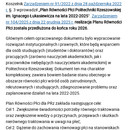
Koszelnik
Zarządzeniem nr 91/2022 z dnia 28 października 2022
r.
§ 3 wprowadził „
Plan Równości Płci Politechniki Rzeszowskiej
im. Ignacego Łukasiewicza na lata 2022-2025
”.
Zarządzeniem
nr 104/2025 z dnia 22 grudnia 2025 r.
realizacja Planu Równości
Płci została przedłużona do końca roku 2026.
Głównym celem opracowanego dokumentu było wypracowanie
rozwiązań instytucjonalnych i prawnych, które będą wsparciem
dla osób studiujących (studentów i doktorantów) oraz
pracujących (zarówno nauczycieli akademickich, jak i
pracowników niebędących nauczycielami akademickimi) w
Politechnice Rzeszowskiej. Dokument ten ma charakter
kompleksowy, zawiera bowiem badanie stanu obecnego w
obszarze równości płci wśród osób zatrudnionych,
rekrutowanych i studiujących, zdiagnozowanie problemu oraz
zaplanowanie działań na lata 2022-2025.
Plan Równości Płci dla PRz zakłada następujące cele:
Cel 1. Zwiększenie świadomości potrzeby równego traktowania
oraz zwiększenie wiedzy o przyczynach, przejawach i skutkach
nierównego traktowania w uwagi na płeć;
Cel 2. Dążenie do zachowania równowagi płci na stanowiskach