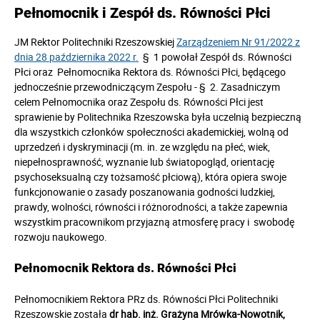
Pełnomocnik i Zespół ds. Równości Płci
JM Rektor Politechniki Rzeszowskiej
Zarządzeniem Nr 91/2022 z
dnia 28 października 2022 r.
§ 1 powołał Zespół ds. Równości
Płci oraz Pełnomocnika Rektora ds. Równości Płci, będącego
jednocześnie przewodniczącym Zespołu - § 2. Zasadniczym
celem Pełnomocnika oraz Zespołu ds. Równości Płci jest
sprawienie by Politechnika Rzeszowska była uczelnią bezpieczną
dla wszystkich członków społeczności akademickiej, wolną od
uprzedzeń i dyskryminacji (m. in. ze względu na płeć, wiek,
niepełnosprawność, wyznanie lub światopogląd, orientację
psychoseksualną czy tożsamość płciową), która opiera swoje
funkcjonowanie o zasady poszanowania godności ludzkiej,
prawdy, wolności, równości i różnorodności, a także zapewnia
wszystkim pracownikom przyjazną atmosferę pracy i swobodę
rozwoju naukowego.
Pełnomocnik Rektora ds. Równości Płci
Pełnomocnikiem Rektora PRz ds. Równości Płci Politechniki
Rzeszowskie została
dr hab. inż. Grażyna Mrówka-Nowotnik,