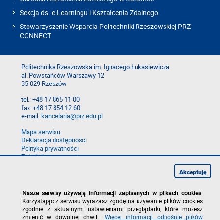
Sekcja ds. e-Learningu i Kształcenia Zdalnego
Stowarzyszenie Wsparcia Politechniki Rzeszowskiej PRZ-
CONNECT
Politechnika Rzeszowska im. Ignacego Łukasiewicza
al. Powstańców Warszawy 12
35-029 Rzeszów
tel.: +48 17 865 11 00
fax: +48 17 854 12 60
e-mail:
kancelaria@prz.edu.pl
Mapa serwisu
Deklaracja dostępności
Polityka prywatności
Zgłoś błąd na stronie
Zgłoś naruszenie
Akceptuję
Nasze serwisy używają informacji zapisanych w plikach cookies
.
Korzystając z serwisu wyrażasz zgodę na używanie plików cookies
zgodnie z aktualnymi ustawieniami przeglądarki, które możesz
zmienić w dowolnej chwili.
Więcej informacji odnośnie plików