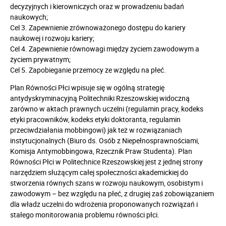
decyzyjnych i kierowniczych oraz w prowadzeniu badań
naukowych;
Cel 3. Zapewnienie zrównoważonego dostępu do kariery
naukowej i rozwoju kariery;
Cel 4. Zapewnienie równowagi między życiem zawodowym a
życiem prywatnym;
Cel 5. Zapobieganie przemocy ze względu na płeć.
Plan Równości Płci wpisuje się w ogólną strategię
antydyskryminacyjną Politechniki Rzeszowskiej widoczną
zarówno w aktach prawnych uczelni (regulamin pracy, kodeks
etyki pracowników, kodeks etyki doktoranta, regulamin
przeciwdziałania mobbingowi) jak też w rozwiązaniach
instytucjonalnych (Biuro ds. Osób z Niepełnosprawnościami,
Komisja Antymobbingowa, Rzecznik Praw Studenta). Plan
Równości Płci w Politechnice Rzeszowskiej jest z jednej strony
narzędziem służącym całej społeczności akademickiej do
stworzenia równych szans w rozwoju naukowym, osobistym i
zawodowym – bez względu na płeć, z drugiej zaś zobowiązaniem
dla władz uczelni do wdrożenia proponowanych rozwiązań i
stałego monitorowania problemu równości płci.