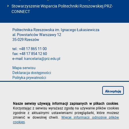
Stowarzyszenie Wsparcia Politechniki Rzeszowskiej PRZ-
CONNECT
Politechnika Rzeszowska im. Ignacego Łukasiewicza
al. Powstańców Warszawy 12
35-029 Rzeszów
tel.: +48 17 865 11 00
fax: +48 17 854 12 60
e-mail:
kancelaria@prz.edu.pl
Mapa serwisu
Deklaracja dostępności
Polityka prywatności
Zgłoś błąd na stronie
Zgłoś naruszenie
Akceptuję
Nasze serwisy używają informacji zapisanych w plikach cookies
.
Korzystając z serwisu wyrażasz zgodę na używanie plików cookies
zgodnie z aktualnymi ustawieniami przeglądarki, które możesz
zmienić w dowolnej chwili.
Więcej informacji odnośnie plików
cookies
.