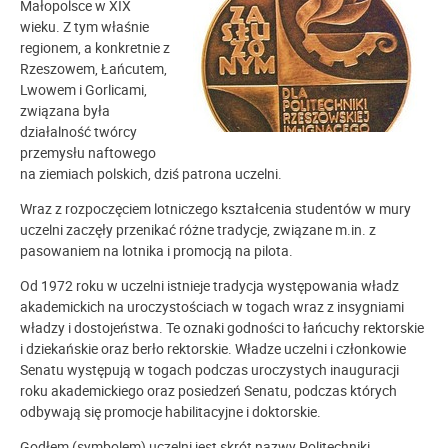
Małopolsce w XIX
wieku. Z tym właśnie
regionem, a konkretnie z
Rzeszowem, Łańcutem,
Lwowem i Gorlicami,
związana była
działalność twórcy
przemysłu naftowego
na ziemiach polskich, dziś patrona uczelni.
Wraz z rozpoczęciem lotniczego kształcenia studentów w mury
uczelni zaczęły przenikać różne tradycje, związane m.in. z
pasowaniem na lotnika i promocją na pilota.
Od 1972 roku w uczelni istnieje tradycja występowania władz
akademickich na uroczystościach w togach wraz z insygniami
władzy i dostojeństwa. Te oznaki godności to łańcuchy rektorskie
i dziekańskie oraz berło rektorskie. Władze uczelni i członkowie
Senatu występują w togach podczas uroczystych inauguracji
roku akademickiego oraz posiedzeń Senatu, podczas których
odbywają się promocje habilitacyjne i doktorskie.
Godłem (symbolem) uczelni jest skrót nazwy Politechniki