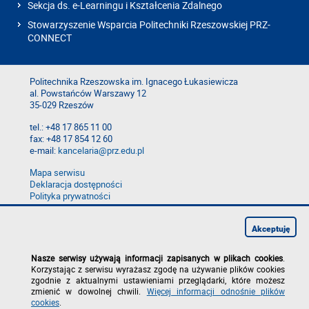
Sekcja ds. e-Learningu i Kształcenia Zdalnego
Stowarzyszenie Wsparcia Politechniki Rzeszowskiej PRZ-
CONNECT
Politechnika Rzeszowska im. Ignacego Łukasiewicza
al. Powstańców Warszawy 12
35-029 Rzeszów
tel.: +48 17 865 11 00
fax: +48 17 854 12 60
e-mail:
kancelaria@prz.edu.pl
Mapa serwisu
Deklaracja dostępności
Polityka prywatności
Zgłoś błąd na stronie
Zgłoś naruszenie
Akceptuję
Nasze serwisy używają informacji zapisanych w plikach cookies
.
Korzystając z serwisu wyrażasz zgodę na używanie plików cookies
zgodnie z aktualnymi ustawieniami przeglądarki, które możesz
zmienić w dowolnej chwili.
Więcej informacji odnośnie plików
cookies
.