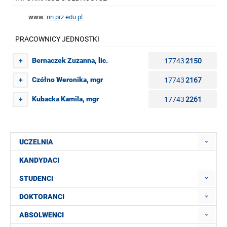
www:
nn.prz.edu.pl
PRACOWNICY JEDNOSTKI
17743
2150
Bernaczek Zuzanna, lic.
+
17743
2167
Czółno Weronika, mgr
+
17743
2261
Kubacka Kamila, mgr
+
UCZELNIA
KANDYDACI
STUDENCI
DOKTORANCI
ABSOLWENCI