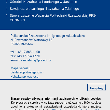
Ośrodek Kształcenia Lotniczego w Jasionce
Sekcja ds. e-Learningu i Kształcenia Zdalnego
Stowarzyszenie Wsparcia Politechniki Rzeszowskiej PRZ-
CONNECT
Politechnika Rzeszowska im. Ignacego Łukasiewicza
al. Powstańców Warszawy 12
35-029 Rzeszów
tel.: +48 17 865 11 00
fax: +48 17 854 12 60
e-mail:
kancelaria@prz.edu.pl
Mapa serwisu
Deklaracja dostępności
Polityka prywatności
Zgłoś błąd na stronie
Zgłoś naruszenie
Akceptuję
Nasze serwisy używają informacji zapisanych w plikach cookies
.
Korzystając z serwisu wyrażasz zgodę na używanie plików cookies
zgodnie z aktualnymi ustawieniami przeglądarki, które możesz