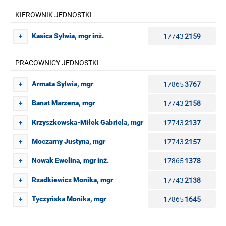
KIEROWNIK JEDNOSTKI
17743
2159
Kasica Sylwia, mgr inż.
+
PRACOWNICY JEDNOSTKI
17865
3767
Armata Sylwia, mgr
+
17743
2158
Banat Marzena, mgr
+
17743
2137
Krzyszkowska-Miłek Gabriela, mgr
+
17743
2157
Moczarny Justyna, mgr
+
17865
1378
Nowak Ewelina, mgr inż.
+
17743
2138
Rzadkiewicz Monika, mgr
+
17865
1645
Tyczyńska Monika, mgr
+