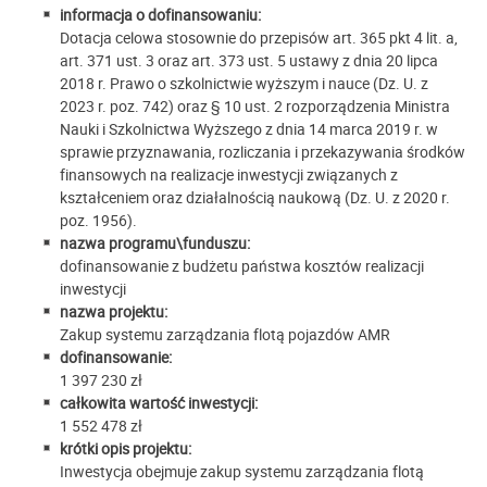
informacja o dofinansowaniu:
Dotacja celowa stosownie do przepisów art. 365 pkt 4 lit. a,
art. 371 ust. 3 oraz art. 373 ust. 5 ustawy z dnia 20 lipca
2018 r. Prawo o szkolnictwie wyższym i nauce (Dz. U. z
2023 r. poz. 742) oraz § 10 ust. 2 rozporządzenia Ministra
Nauki i Szkolnictwa Wyższego z dnia 14 marca 2019 r. w
sprawie przyznawania, rozliczania i przekazywania środków
finansowych na realizacje inwestycji związanych z
kształceniem oraz działalnością naukową (Dz. U. z 2020 r.
poz. 1956).
nazwa programu\funduszu:
dofinansowanie z budżetu państwa kosztów realizacji
inwestycji
nazwa projektu:
Zakup systemu zarządzania flotą pojazdów AMR
dofinansowanie:
1 397 230 zł
całkowita wartość inwestycji:
1 552 478 zł
krótki opis projektu:
Inwestycja obejmuje zakup systemu zarządzania flotą