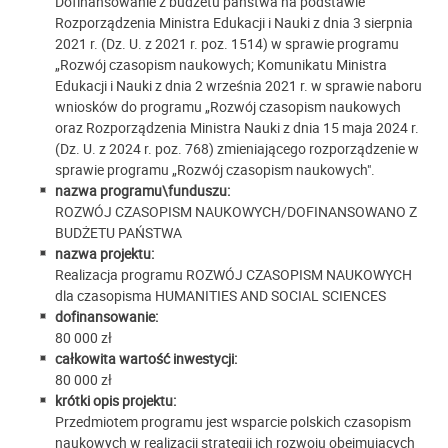
Dofinansowanie z budżetu państwa na podstawie
Rozporządzenia Ministra Edukacji i Nauki z dnia 3 sierpnia
2021 r. (Dz. U. z 2021 r. poz. 1514) w sprawie programu
„Rozwój czasopism naukowych; Komunikatu Ministra
Edukacji i Nauki z dnia 2 września 2021 r. w sprawie naboru
wniosków do programu „Rozwój czasopism naukowych
oraz Rozporządzenia Ministra Nauki z dnia 15 maja 2024 r.
(Dz. U. z 2024 r. poz. 768) zmieniającego rozporządzenie w
sprawie programu „Rozwój czasopism naukowych".
nazwa programu\funduszu:
ROZWÓJ CZASOPISM NAUKOWYCH/DOFINANSOWANO Z
BUDŻETU PAŃSTWA
nazwa projektu:
Realizacja programu ROZWÓJ CZASOPISM NAUKOWYCH
dla czasopisma HUMANITIES AND SOCIAL SCIENCES
dofinansowanie:
80 000 zł
całkowita wartość inwestycji:
80 000 zł
krótki opis projektu:
Przedmiotem programu jest wsparcie polskich czasopism
naukowych w realizacji strategii ich rozwoju obejmujących