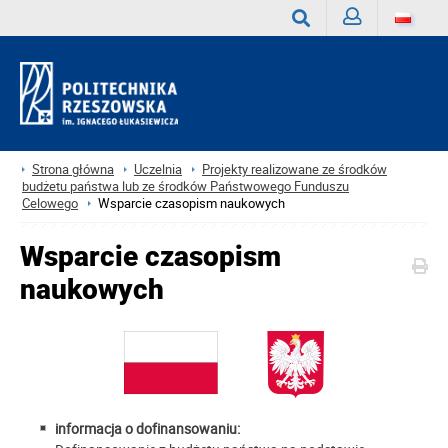
Zaloguj
Wyszukaj
Strona główna
Uczelnia
Projekty realizowane ze środków
budżetu państwa lub ze środków Państwowego Funduszu
Celowego
Wsparcie czasopism naukowych
Wsparcie czasopism
naukowych
informacja o dofinansowaniu: