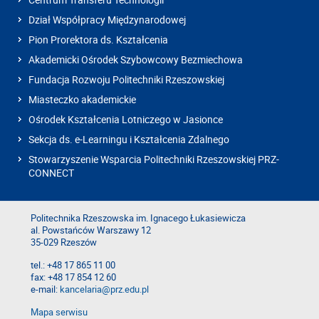
Dział Współpracy Międzynarodowej
Pion Prorektora ds. Kształcenia
Akademicki Ośrodek Szybowcowy Bezmiechowa
Fundacja Rozwoju Politechniki Rzeszowskiej
Miasteczko akademickie
Ośrodek Kształcenia Lotniczego w Jasionce
Sekcja ds. e-Learningu i Kształcenia Zdalnego
Stowarzyszenie Wsparcia Politechniki Rzeszowskiej PRZ-
CONNECT
Politechnika Rzeszowska im. Ignacego Łukasiewicza
al. Powstańców Warszawy 12
35-029 Rzeszów
tel.: +48 17 865 11 00
fax: +48 17 854 12 60
e-mail:
kancelaria@prz.edu.pl
Mapa serwisu