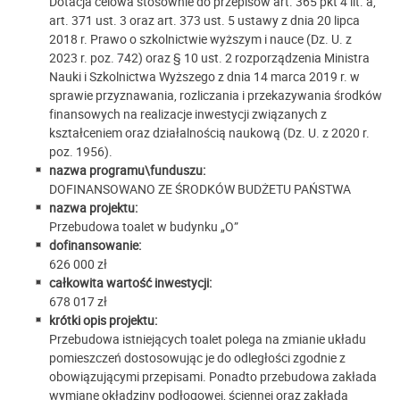
Dotacja celowa stosownie do przepisów art. 365 pkt 4 lit. a,
art. 371 ust. 3 oraz art. 373 ust. 5 ustawy z dnia 20 lipca
2018 r. Prawo o szkolnictwie wyższym i nauce (Dz. U. z
2023 r. poz. 742) oraz § 10 ust. 2 rozporządzenia Ministra
Nauki i Szkolnictwa Wyższego z dnia 14 marca 2019 r. w
sprawie przyznawania, rozliczania i przekazywania środków
finansowych na realizacje inwestycji związanych z
kształceniem oraz działalnością naukową (Dz. U. z 2020 r.
poz. 1956).
nazwa programu\funduszu:
DOFINANSOWANO ZE ŚRODKÓW BUDŻETU PAŃSTWA
nazwa projektu:
Przebudowa toalet w budynku „O”
dofinansowanie:
626 000 zł
całkowita wartość inwestycji:
678 017 zł
krótki opis projektu:
Przebudowa istniejących toalet polega na zmianie układu
pomieszczeń dostosowując je do odległości zgodnie z
obowiązującymi przepisami. Ponadto przebudowa zakłada
wymianę okładziny podłogowej, ściennej oraz zakłada