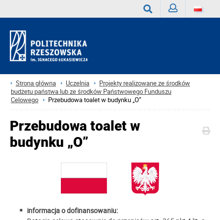
Zaloguj
Wyszukaj
Strona główna
Uczelnia
Projekty realizowane ze środków
budżetu państwa lub ze środków Państwowego Funduszu
Celowego
Przebudowa toalet w budynku „O”
Przebudowa toalet w
budynku „O”
informacja o dofinansowaniu: