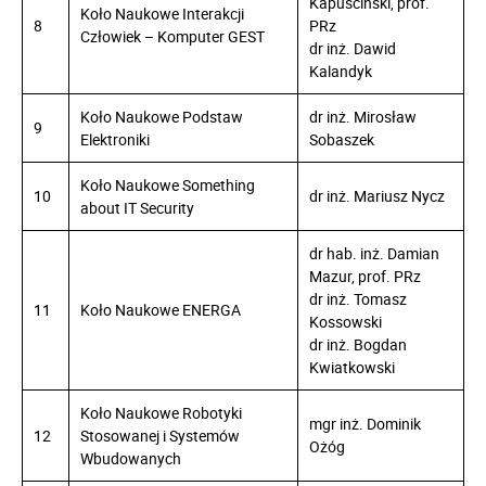
Kapuściński, prof.
Koło Naukowe Interakcji
8
PRz
Człowiek – Komputer GEST
dr inż. Dawid
Kalandyk
Koło Naukowe Podstaw
dr inż. Mirosław
9
Elektroniki
Sobaszek
Koło Naukowe Something
10
dr inż. Mariusz Nycz
about IT Security
dr hab. inż. Damian
Mazur, prof. PRz
dr inż. Tomasz
11
Koło Naukowe ENERGA
Kossowski
dr inż. Bogdan
Kwiatkowski
Koło Naukowe Robotyki
mgr inż. Dominik
12
Stosowanej i Systemów
Ożóg
Wbudowanych