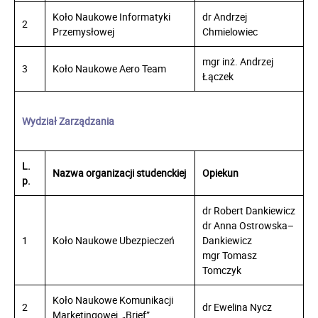
Koło Naukowe Informatyki
dr Andrzej
2
Przemysłowej
Chmielowiec
mgr inż. Andrzej
3
Koło Naukowe Aero Team
Łączek
Wydział Zarządzania
L.
Nazwa organizacji studenckiej
Opiekun
p.
dr Robert Dankiewicz
dr Anna Ostrowska–
1
Koło Naukowe Ubezpieczeń
Dankiewicz
mgr Tomasz
Tomczyk
Koło Naukowe Komunikacji
2
dr Ewelina Nycz
Marketingowej „Brief”