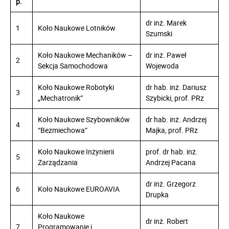
p.
dr inż. Marek
1
Koło Naukowe Lotników
Szumski
Koło Naukowe Mechaników –
dr inż. Paweł
2
Sekcja Samochodowa
Wojewoda
Koło Naukowe Robotyki
dr hab. inż. Dariusz
3
„Mechatronik”
Szybicki, prof. PRz
Koło Naukowe Szybowników
dr hab. inż. Andrzej
4
“Bezmiechowa”
Majka, prof. PRz
Koło Naukowe Inżynierii
prof. dr hab. inż.
5
Zarządzania
Andrzej Pacana
dr inż. Grzegorz
6
Koło Naukowe EUROAVIA
Drupka
Koło Naukowe
dr inż. Robert
7
Programowanie i