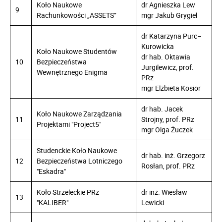
Koło Naukowe
dr Agnieszka Lew
9
Rachunkowości „ASSETS’’
mgr Jakub Grygiel
dr Katarzyna Purc–
Kurowicka
Koło Naukowe Studentów
dr hab. Oktawia
10
Bezpieczeństwa
Jurgilewicz, prof.
Wewnętrznego Enigma
PRz
mgr Elżbieta Kosior
dr hab. Jacek
Koło Naukowe Zarządzania
11
Strojny, prof. PRz
Projektami "Project5"
mgr Olga Żuczek
Studenckie Koło Naukowe
dr hab. inż. Grzegorz
12
Bezpieczeństwa Lotniczego
Rosłan, prof. PRz
"Eskadra"
Koło Strzeleckie PRz
dr inż. Wiesław
13
"KALIBER"
Lewicki