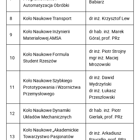
Babiarz
Automatyzacja Obróbki
8
Koło Naukowe Transport
dr inż. Krzysztof Lew
Koło Naukowe Inżynierii
dr hab. inż. Marek
9
Materiałowej AMSA
Góral, prof. PRz
dr inż. Piotr Strojny
Koło Naukowe Formuła
10
mgr inż. Maciej
Student Rzeszów
Mrozowski
dr inż. Dawid
Koło Naukowe Szybkiego
Wydrzyński
11
Prototypowania i Wzornictwa
dr inż. Łukasz
Przemysłowego
Przeszłowski
Koło Naukowe Dynamiki
dr hab. inż. Piotr
12
Układów Mechanicznych
Gierlak, prof. PRz
Koło Naukowe „Akademickie
dr inż. Arkadiusz
13
Towarzystwo Pasjonatów
Rzucidło, prof. PRz