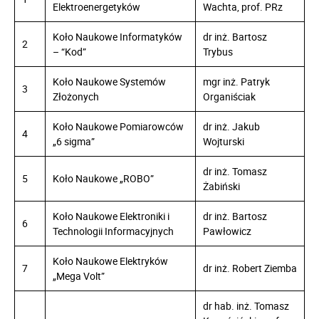
Elektroenergetyków
Wachta, prof. PRz
Koło Naukowe Informatyków
dr inż. Bartosz
2
– “Kod”
Trybus
Koło Naukowe Systemów
mgr inż. Patryk
3
Złożonych
Organiściak
Koło Naukowe Pomiarowców
dr inż. Jakub
4
„6 sigma”
Wojturski
dr inż. Tomasz
5
Koło Naukowe „ROBO”
Żabiński
Koło Naukowe Elektroniki i
dr inż. Bartosz
6
Technologii Informacyjnych
Pawłowicz
Koło Naukowe Elektryków
7
dr inż. Robert Ziemba
„Mega Volt”
dr hab. inż. Tomasz