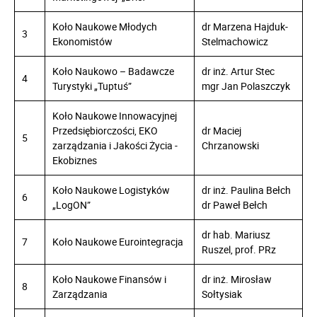
Koło Naukowe Młodych
dr Marzena Hajduk-
3
Ekonomistów
Stelmachowicz
Koło Naukowo – Badawcze
dr inż. Artur Stec
4
Turystyki „Tuptuś”
mgr Jan Polaszczyk
Koło Naukowe Innowacyjnej
Przedsiębiorczości, EKO
dr Maciej
5
zarządzania i Jakości Życia -
Chrzanowski
Ekobiznes
Koło Naukowe Logistyków
dr inż. Paulina Bełch
6
„LogON”
dr Paweł Bełch
dr hab. Mariusz
7
Koło Naukowe Eurointegracja
Ruszel, prof. PRz
Koło Naukowe Finansów i
dr inż. Mirosław
8
Zarządzania
Sołtysiak