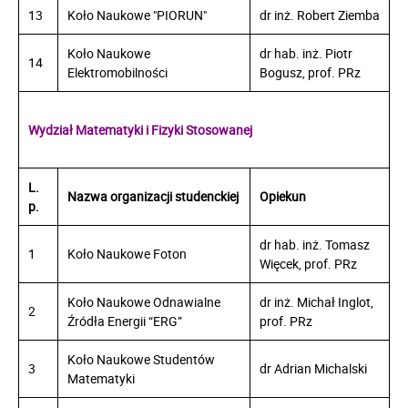
13
Koło Naukowe "PIORUN"
dr inż. Robert Ziemba
Koło Naukowe
dr hab. inż. Piotr
14
Elektromobilności
Bogusz, prof. PRz
Wydział Matematyki i Fizyki Stosowanej
L.
Nazwa organizacji studenckiej
Opiekun
p.
dr hab. inż. Tomasz
1
Koło Naukowe Foton
Więcek, prof. PRz
Koło Naukowe Odnawialne
dr inż. Michał Inglot,
2
Źródła Energii “ERG”
prof. PRz
Koło Naukowe Studentów
3
dr Adrian Michalski
Matematyki