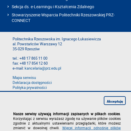
Sekcja ds. e-Learningu i Kształcenia Zdalnego
Stowarzyszenie Wsparcia Politechniki Rzeszowskiej PRZ-
CONNECT
Politechnika Rzeszowska im. Ignacego Łukasiewicza
al. Powstańców Warszawy 12
35-029 Rzeszów
tel.: +48 17 865 11 00
fax: +48 17 854 12 60
e-mail:
kancelaria@prz.edu.pl
Mapa serwisu
Deklaracja dostępności
Polityka prywatności
Zgłoś błąd na stronie
Zgłoś naruszenie
Akceptuję
Nasze serwisy używają informacji zapisanych w plikach cookies
.
Korzystając z serwisu wyrażasz zgodę na używanie plików cookies
zgodnie z aktualnymi ustawieniami przeglądarki, które możesz
zmienić w dowolnej chwili.
Więcej informacji odnośnie plików