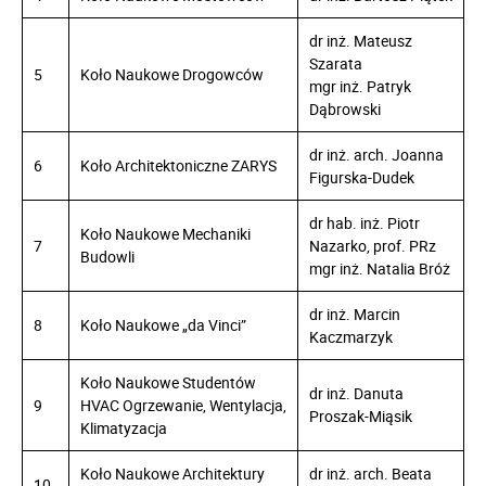
dr inż. Mateusz
Szarata
5
Koło Naukowe Drogowców
mgr inż. Patryk
Dąbrowski
dr inż. arch. Joanna
6
Koło Architektoniczne ZARYS
Figurska-Dudek
dr hab. inż. Piotr
Koło Naukowe Mechaniki
7
Nazarko, prof. PRz
Budowli
mgr inż. Natalia Bróż
dr inż. Marcin
8
Koło Naukowe „da Vinci”
Kaczmarzyk
Koło Naukowe Studentów
dr inż. Danuta
9
HVAC Ogrzewanie, Wentylacja,
Proszak-Miąsik
Klimatyzacja
Koło Naukowe Architektury
dr inż. arch. Beata
10