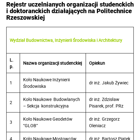
Rejestr uczelnianych organizacji studenckich
i doktoranckich działających na Politechnice
Rzeszowskiej
Wydział Budownictwa, Inżynierii Środowiska i Architektury
L.
Nazwa organizacji studenckiej
Opiekun
p.
Koło Naukowe Inżynierii
1
dr inż. Jakub Żywiec
Środowiska
Koło Naukowe Budowlanych
dr inż. Zdzisław
2
– Sekcja konstrukcyjna
Pisarek, prof. PRz
Koło Naukowe Geodetów
dr inż. Grzegorz
3
“GLOB”
Oleniacz
4
Koło Naukowe Mostowców
dr inż. Bartosz Piątek