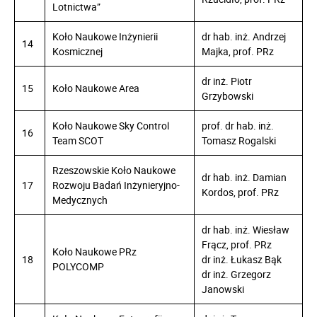
Lotnictwa”
Koło Naukowe Inżynierii
dr hab. inż. Andrzej
14
Kosmicznej
Majka, prof. PRz
dr inż. Piotr
15
Koło Naukowe Area
Grzybowski
Koło Naukowe Sky Control
prof. dr hab. inż.
16
Team SCOT
Tomasz Rogalski
Rzeszowskie Koło Naukowe
dr hab. inż. Damian
17
Rozwoju Badań Inżynieryjno-
Kordos, prof. PRz
Medycznych
dr hab. inż. Wiesław
Frącz, prof. PRz
Koło Naukowe PRz
18
dr inż. Łukasz Bąk
POLYCOMP
dr inż. Grzegorz
Janowski