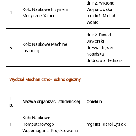
dr inż. Wiktoria
Koło Naukowe Inżynierii
Wojnarowska
4
Medycznej X-med
mgr inż. Michał
Wanic
dr inż. Dawid
Jaworski
Koło Naukowe Machine
5
dr Ewa Rejwer-
Learning
Kosińska
dr Urszula Bednarz
Wydział Mechaniczno-Technologiczny
L.
Nazwa organizacji studenckiej
Opiekun
p.
Koło Naukowe
1
Komputerowego
mgr inż. Karol Łysiak
Wspomagania Projektowania