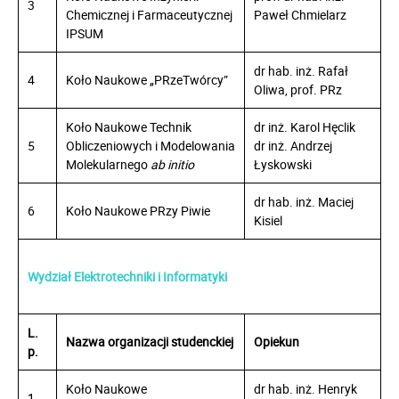
3
Chemicznej i Farmaceutycznej
Paweł Chmielarz
IPSUM
dr hab. inż. Rafał
4
Koło Naukowe „PRzeTwórcy”
Oliwa, prof. PRz
Koło Naukowe Technik
dr inż. Karol Hęclik
5
Obliczeniowych i Modelowania
dr inż. Andrzej
Molekularnego
ab initio
Łyskowski
dr hab. inż. Maciej
6
Koło Naukowe PRzy Piwie
Kisiel
Wydział Elektrotechniki i Informatyki
L.
Nazwa organizacji studenckiej
Opiekun
p.
Koło Naukowe
dr hab. inż. Henryk
1