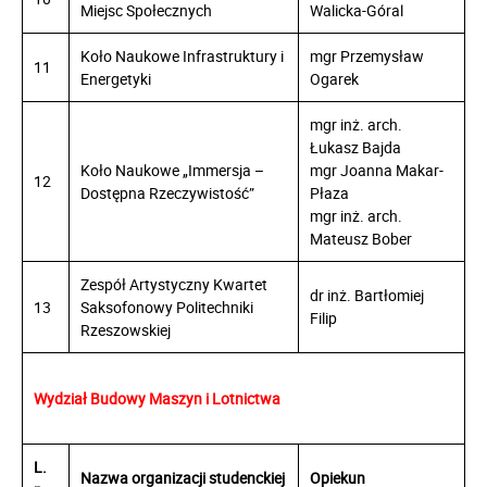
Miejsc Społecznych
Walicka-Góral
Koło Naukowe Infrastruktury i
mgr Przemysław
11
Energetyki
Ogarek
mgr inż. arch.
Łukasz Bajda
Koło Naukowe „Immersja –
mgr Joanna Makar-
12
Dostępna Rzeczywistość”
Płaza
mgr inż. arch.
Mateusz Bober
Zespół Artystyczny Kwartet
dr inż. Bartłomiej
13
Saksofonowy Politechniki
Filip
Rzeszowskiej
Wydział Budowy Maszyn i Lotnictwa
L.
Nazwa organizacji studenckiej
Opiekun