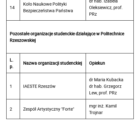
dr hab. Izabela
Koło Naukowe Polityki
14
Oleksiewicz, prof.
Bezpieczeństwa Państwa
PRz
Pozostałe organizacje studenckie działające w Politechnice
Rzeszowskiej
L.
Nazwa organizacji studenckiej
Opiekun
p.
dr Maria Kubacka
1
IAESTE Rzeszów
dr hab. Grzegorz
Lew, prof. PRz
mgr inż. Kamil
2
Zespół Artystyczny "Forte"
Trojnar