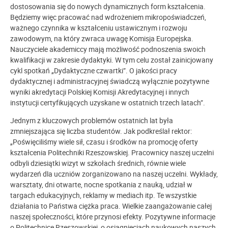
dostosowania się do nowych dynamicznych form kształcenia.
Będziemy więc pracować nad wdrożeniem mikropoświadczeń,
ważnego czynnika w kształceniu ustawicznym i rozwoju
zawodowym, na który zwraca uwagę Komisja Europejska.
Nauczyciele akademiccy mają możliwość podnoszenia swoich
kwalifikacji w zakresie dydaktyki. W tym celu został zainicjowany
cykl spotkań „Dydaktyczne czwartki”. O jakości pracy
dydaktycznej i administracyjnej świadczą wyłącznie pozytywne
wyniki akredytacji Polskiej Komisji Akredytacyjnej i innych
instytucji certyfikujących uzyskane w ostatnich trzech latach”.
Jednym z kluczowych problemów ostatnich lat była
zmniejszająca się liczba studentów. Jak podkreślał rektor:
„Poświęciliśmy wiele sił, czasu i środków na promocję oferty
kształcenia Politechniki Rzeszowskiej. Pracownicy naszej uczelni
odbyli dziesiątki wizyt w szkołach średnich, równie wiele
wydarzeń dla uczniów zorganizowano na naszej uczelni. Wykłady,
warsztaty, dni otwarte, nocne spotkania z nauką, udział w
targach edukacyjnych, reklamy w mediach itp. Te wszystkie
działania to Państwa ciężka praca. Wielkie zaangażowanie całej
naszej społeczności, które przynosi efekty. Pozytywne informacje
o Politechnice Rzeszowskiej, o osiągnięciach naukowych naszych