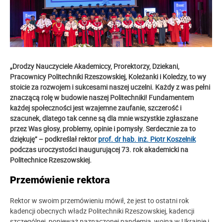
„Drodzy Nauczyciele Akademiccy, Prorektorzy, Dziekani,
Pracownicy Politechniki Rzeszowskiej, Koleżanki i Koledzy, to wy
stoicie za rozwojem i sukcesami naszej uczelni. Każdy z was pełni
znaczącą rolę w budowie naszej Politechniki! Fundamentem
każdej społeczności jest wzajemne zaufanie, szczerość i
szacunek, dlatego tak cenne są dla mnie wszystkie zgłaszane
przez Was głosy, problemy, opinie i pomysły. Serdecznie za to
dziękuję” – podkreślał rektor
prof. dr hab. inż. Piotr Koszelnik
podczas uroczystości inaugurującej 73. rok akademicki na
Politechnice Rzeszowskiej.
Przemówienie rektora
Rektor w swoim przemówieniu mówił, że jest to ostatni rok
kadencji obecnych władz Politechniki Rzeszowskiej, kadencji
szczególnej, ponieważ naznaczonej pandemią, wojną w Ukrainie i