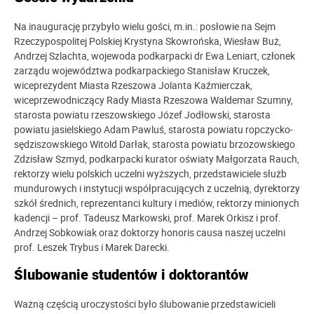
Na inaugurację przybyło wielu gości, m.in.: posłowie na Sejm
Rzeczypospolitej Polskiej Krystyna Skowrońska, Wiesław Buż,
Andrzej Szlachta, wojewoda podkarpacki dr Ewa Leniart, członek
zarządu województwa podkarpackiego Stanisław Kruczek,
wiceprezydent Miasta Rzeszowa Jolanta Kaźmierczak,
wiceprzewodniczący Rady Miasta Rzeszowa Waldemar Szumny,
starosta powiatu rzeszowskiego Józef Jodłowski, starosta
powiatu jasielskiego Adam Pawluś, starosta powiatu ropczycko-
sędziszowskiego Witold Darłak, starosta powiatu brzozowskiego
Zdzisław Szmyd, podkarpacki kurator oświaty Małgorzata Rauch,
rektorzy wielu polskich uczelni wyższych, przedstawiciele służb
mundurowych i instytucji współpracujących z uczelnią, dyrektorzy
szkół średnich, reprezentanci kultury i mediów, rektorzy minionych
kadencji – prof. Tadeusz Markowski, prof. Marek Orkisz i prof.
Andrzej Sobkowiak oraz doktorzy honoris causa naszej uczelni
prof. Leszek Trybus i Marek Darecki.
Ślubowanie studentów i doktorantów
Ważną częścią uroczystości było ślubowanie przedstawicieli