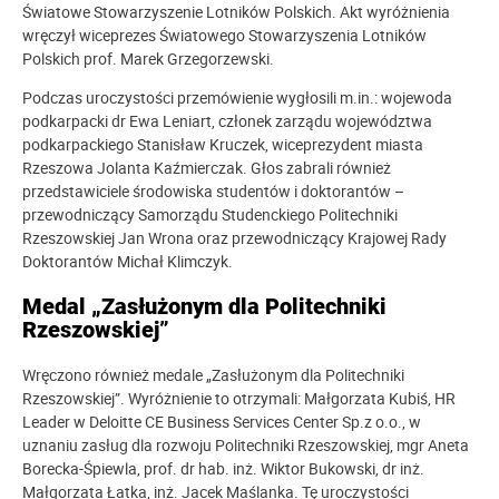
Światowe Stowarzyszenie Lotników Polskich. Akt wyróżnienia
wręczył wiceprezes Światowego Stowarzyszenia Lotników
Polskich prof. Marek Grzegorzewski.
Podczas uroczystości przemówienie wygłosili m.in.: wojewoda
podkarpacki dr Ewa Leniart, członek zarządu województwa
podkarpackiego Stanisław Kruczek, wiceprezydent miasta
Rzeszowa Jolanta Kaźmierczak. Głos zabrali również
przedstawiciele środowiska studentów i doktorantów –
przewodniczący Samorządu Studenckiego Politechniki
Rzeszowskiej Jan Wrona oraz przewodniczący Krajowej Rady
Doktorantów Michał Klimczyk.
Medal „Zasłużonym dla Politechniki
Rzeszowskiej”
Wręczono również medale „Zasłużonym dla Politechniki
Rzeszowskiej”. Wyróżnienie to otrzymali: Małgorzata Kubiś, HR
Leader w Deloitte CE Business Services Center Sp.z o.o., w
uznaniu zasług dla rozwoju Politechniki Rzeszowskiej, mgr Aneta
Borecka-Śpiewla, prof. dr hab. inż. Wiktor Bukowski, dr inż.
Małgorzata Łatka, inż. Jacek Maślanka. Tę uroczystości