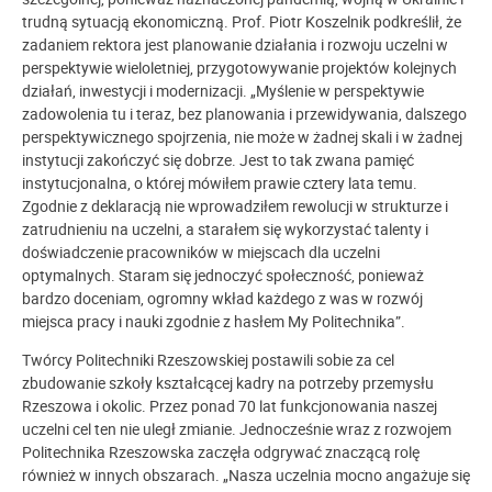
trudną sytuacją ekonomiczną. Prof. Piotr Koszelnik podkreślił, że
zadaniem rektora jest planowanie działania i rozwoju uczelni w
perspektywie wieloletniej, przygotowywanie projektów kolejnych
działań, inwestycji i modernizacji. „Myślenie w perspektywie
zadowolenia tu i teraz, bez planowania i przewidywania, dalszego
perspektywicznego spojrzenia, nie może w żadnej skali i w żadnej
instytucji zakończyć się dobrze. Jest to tak zwana pamięć
instytucjonalna, o której mówiłem prawie cztery lata temu.
Zgodnie z deklaracją nie wprowadziłem rewolucji w strukturze i
zatrudnieniu na uczelni, a starałem się wykorzystać talenty i
doświadczenie pracowników w miejscach dla uczelni
optymalnych. Staram się jednoczyć społeczność, ponieważ
bardzo doceniam, ogromny wkład każdego z was w rozwój
miejsca pracy i nauki zgodnie z hasłem My Politechnika”.
Twórcy Politechniki Rzeszowskiej postawili sobie za cel
zbudowanie szkoły kształcącej kadry na potrzeby przemysłu
Rzeszowa i okolic. Przez ponad 70 lat funkcjonowania naszej
uczelni cel ten nie uległ zmianie. Jednocześnie wraz z rozwojem
Politechnika Rzeszowska zaczęła odgrywać znaczącą rolę
również w innych obszarach. „Nasza uczelnia mocno angażuje się