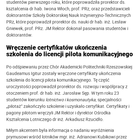
studentów pierwszego roku, które poprowadziła prorektor ds.
kształcenia dr hab. Iwona Włoch, prof. PRz, oraz przedstawicieli
doktorantów Szkoły Doktorskiej Nauk Inżynieryjno-Technicznych
PRz, które poprowadził prorektor ds. nauki dr hab. inż. Lesław
Gniewek, prof. PRz. JM Rektor dokonał pasowania studentów i
doktorantów.
Wręczenie certyfikatów ukończenia
szkolenia do licencji pilota komunikacyjnego
Po odśpiewaniu przez Chór Akademicki Politechniki Rzeszowskiej
Gaudeamus Igitur zostały wręczone certyfikaty ukończenia
szkolenia do licencji pilota komunikacyjnego. Tę część
uroczystości poprowadził prorektor ds. rozwoju i współpracy z
otoczeniem prof. dr hab. inż. Jarosław Sęp. W tym roku 23
studentów kierunku
lotnictwo i kosmonautyka
, specjalności
„pilotaż” zakończyło szkolenie i uzyskało certyfikat. Certyfikaty i
pagony pilotom wręczyli JM Rektor i dyrektor Ośrodka
Kształcenia Lotniczego dr inż. Arkadiusz Rzucidło.
Miłym akcentem była informacja o nadaniu wyróżnienia
prymusowi wśród lotników mgr. inż. Adrianowi Kubikowi przez