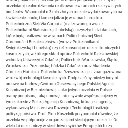
uczelniami, realne działania realizowane w ramach rzeczywistych
budżetów. Wspomniał o 3 mln złotych rocznie wydatkowanych na
kształcenie, naukę i komercjalizację w ramach projektu
Politechniczna Sieć Via Carpatia (realizowanego wraz z
Politechnikami Białostocką i Lubelską), przyszłych działaniach,
które będą realizowane w ramach Politechnicznej Sieci
Obronności i Bezpieczeństwa (wraz z Politechnikami
Świętokrzyską i Lubelską) czy też konsorcjum uczelni lotniczych i
kosmicznych, w którego skład oprócz Politechniki Rzeszowskiej
wchodzą Uniwersytet Gdański, Politechniki Warszawska, Śląska,
Wrocławska, Poznańska, Łódzka i Gdańska oraz Akademia
Górniczo-Hutnicza. Politechnika Rzeszowska jest zaangażowana
w rozwój technologii kosmicznych. Podpisaliśmy między innymi
umowę na budowę Centrum Obserwacyjnego Polskiej Agencji
Kosmicznej w Bezmiechowej. Jako jedyna uczelnia w Polsce
mamy podpisaną taką umowę. Intensywnie współpracujemy w
tym zakresie z Polską Agencją Kosmiczną, która jest agencją
wykonawczą Ministerstwa Rozwoju i Technologii i realizuje
politykę państwa. Prof. Piotr Koszelnik przypomniał również, że
uczelnia współpracuje z organizacjami sieciującymi uczelnie. Od
wielu lat uczestniczy w sieci Uniwersytetów Europejskich czy