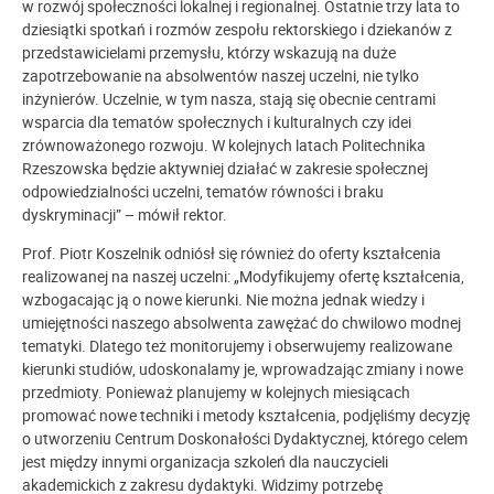
w rozwój społeczności lokalnej i regionalnej. Ostatnie trzy lata to
dziesiątki spotkań i rozmów zespołu rektorskiego i dziekanów z
przedstawicielami przemysłu, którzy wskazują na duże
zapotrzebowanie na absolwentów naszej uczelni, nie tylko
inżynierów. Uczelnie, w tym nasza, stają się obecnie centrami
wsparcia dla tematów społecznych i kulturalnych czy idei
zrównoważonego rozwoju. W kolejnych latach Politechnika
Rzeszowska będzie aktywniej działać w zakresie społecznej
odpowiedzialności uczelni, tematów równości i braku
dyskryminacji” – mówił rektor.
Prof. Piotr Koszelnik odniósł się również do oferty kształcenia
realizowanej na naszej uczelni: „Modyfikujemy ofertę kształcenia,
wzbogacając ją o nowe kierunki. Nie można jednak wiedzy i
umiejętności naszego absolwenta zawężać do chwilowo modnej
tematyki. Dlatego też monitorujemy i obserwujemy realizowane
kierunki studiów, udoskonalamy je, wprowadzając zmiany i nowe
przedmioty. Ponieważ planujemy w kolejnych miesiącach
promować nowe techniki i metody kształcenia, podjęliśmy decyzję
o utworzeniu Centrum Doskonałości Dydaktycznej, którego celem
jest między innymi organizacja szkoleń dla nauczycieli
akademickich z zakresu dydaktyki. Widzimy potrzebę