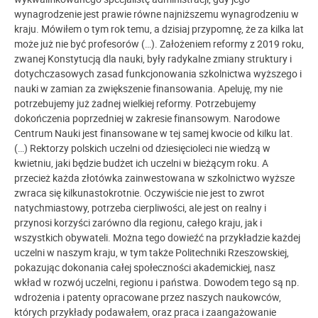
wynagrodzenie jest prawie równe najniższemu wynagrodzeniu w
kraju. Mówiłem o tym rok temu, a dzisiaj przypomnę, że za kilka lat
może już nie być profesorów (…). Założeniem reformy z 2019 roku,
zwanej Konstytucją dla nauki, były radykalne zmiany struktury i
dotychczasowych zasad funkcjonowania szkolnictwa wyższego i
nauki w zamian za zwiększenie finansowania. Apeluję, my nie
potrzebujemy już żadnej wielkiej reformy. Potrzebujemy
dokończenia poprzedniej w zakresie finansowym. Narodowe
Centrum Nauki jest finansowane w tej samej kwocie od kilku lat.
(…) Rektorzy polskich uczelni od dziesięcioleci nie wiedzą w
kwietniu, jaki będzie budżet ich uczelni w bieżącym roku. A
przecież każda złotówka zainwestowana w szkolnictwo wyższe
zwraca się kilkunastokrotnie. Oczywiście nie jest to zwrot
natychmiastowy, potrzeba cierpliwości, ale jest on realny i
przynosi korzyści zarówno dla regionu, całego kraju, jak i
wszystkich obywateli. Można tego dowieźć na przykładzie każdej
uczelni w naszym kraju, w tym także Politechniki Rzeszowskiej,
pokazując dokonania całej społeczności akademickiej, nasz
wkład w rozwój uczelni, regionu i państwa. Dowodem tego są np.
wdrożenia i patenty opracowane przez naszych naukowców,
których przykłady podawałem, oraz praca i zaangażowanie