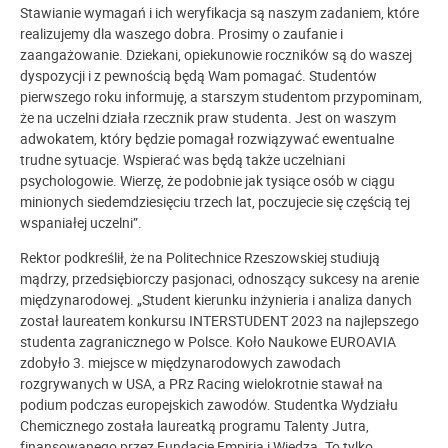
Stawianie wymagań i ich weryfikacja są naszym zadaniem, które
realizujemy dla waszego dobra. Prosimy o zaufanie i
zaangażowanie. Dziekani, opiekunowie roczników są do waszej
dyspozycji i z pewnością będą Wam pomagać. Studentów
pierwszego roku informuję, a starszym studentom przypominam,
że na uczelni działa rzecznik praw studenta. Jest on waszym
adwokatem, który będzie pomagał rozwiązywać ewentualne
trudne sytuacje. Wspierać was będą także uczelniani
psychologowie. Wierzę, że podobnie jak tysiące osób w ciągu
minionych siedemdziesięciu trzech lat, poczujecie się częścią tej
wspaniałej uczelni”.
Rektor podkreślił, że na Politechnice Rzeszowskiej studiują
mądrzy, przedsiębiorczy pasjonaci, odnoszący sukcesy na arenie
międzynarodowej. „Student kierunku inżynieria i analiza danych
został laureatem konkursu INTERSTUDENT 2023 na najlepszego
studenta zagranicznego w Polsce. Koło Naukowe EUROAVIA
zdobyło 3. miejsce w międzynarodowych zawodach
rozgrywanych w USA, a PRz Racing wielokrotnie stawał na
podium podczas europejskich zawodów. Studentka Wydziału
Chemicznego została laureatką programu Talenty Jutra,
finansowanego przez Fundację Empiria i Wiedza. To tylko