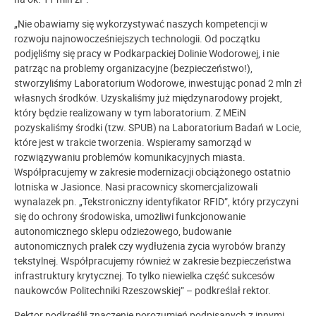
„Nie obawiamy się wykorzystywać naszych kompetencji w
rozwoju najnowocześniejszych technologii. Od początku
podjęliśmy się pracy w Podkarpackiej Dolinie Wodorowej, i nie
patrząc na problemy organizacyjne (bezpieczeństwo!),
stworzyliśmy Laboratorium Wodorowe, inwestując ponad 2 mln zł
własnych środków. Uzyskaliśmy już międzynarodowy projekt,
który będzie realizowany w tym laboratorium. Z MEiN
pozyskaliśmy środki (tzw. SPUB) na Laboratorium Badań w Locie,
które jest w trakcie tworzenia. Wspieramy samorząd w
rozwiązywaniu problemów komunikacyjnych miasta.
Współpracujemy w zakresie modernizacji obciążonego ostatnio
lotniska w Jasionce. Nasi pracownicy skomercjalizowali
wynalazek pn. „Tekstroniczny identyfikator RFID”, który przyczyni
się do ochrony środowiska, umożliwi funkcjonowanie
autonomicznego sklepu odzieżowego, budowanie
autonomicznych pralek czy wydłużenia życia wyrobów branży
tekstylnej. Współpracujemy również w zakresie bezpieczeństwa
infrastruktury krytycznej. To tylko niewielka część sukcesów
naukowców Politechniki Rzeszowskiej” – podkreślał rektor.
Rektor podkreślił znaczenie porozumień podpisanych z innymi