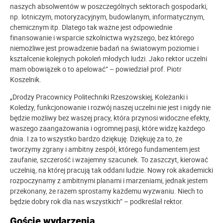
naszych absolwentów w poszczególnych sektorach gospodarki,
np. lotniczym, motoryzacyjnym, budowlanym, informatycznym,
chemicznym itp. Dlatego tak ważne jest odpowiednie
finansowanie i wsparcie szkolnictwa wyższego, bez którego
niemożliwe jest prowadzenie badań na światowym poziomie i
kształcenie kolejnych pokoleń młodych ludzi. Jako rektor uczelni
mam obowiązek o to apelować” – powiedział prof. Piotr
Koszelnik.
„Drodzy Pracownicy Politechniki Rzeszowskiej, Koleżanki i
Koledzy, funkcjonowanie i rozwój naszej uczelni nie jest i nigdy nie
będzie możliwy bez waszej pracy, która przynosi widoczne efekty,
waszego zaangażowania i ogromnej pasji, które widzę każdego
dnia. I za to wszystko bardzo dziękuję. Dziękuję za to, że
tworzymy zgrany i ambitny zespół, którego fundamentem jest
zaufanie, szczerość i wzajemny szacunek. To zaszczyt, kierować
uczelnią, na której pracują tak oddani ludzie. Nowy rok akademicki
rozpoczynamy z ambitnymi planami i marzeniami, jednak jestem
przekonany, że razem sprostamy każdemu wyzwaniu. Niech to
będzie dobry rok dla nas wszystkich” – podkreślał rektor.
Goście wydarzenia