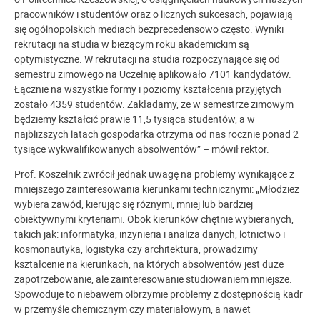
pracowników i studentów oraz o licznych sukcesach, pojawiają
się ogólnopolskich mediach bezprecedensowo często. Wyniki
rekrutacji na studia w bieżącym roku akademickim są
optymistyczne. W rekrutacji na studia rozpoczynające się od
semestru zimowego na Uczelnię aplikowało 7101 kandydatów.
Łącznie na wszystkie formy i poziomy kształcenia przyjętych
zostało 4359 studentów. Zakładamy, że w semestrze zimowym
będziemy kształcić prawie 11,5 tysiąca studentów, a w
najbliższych latach gospodarka otrzyma od nas rocznie ponad 2
tysiące wykwalifikowanych absolwentów” – mówił rektor.
Prof. Koszelnik zwrócił jednak uwagę na problemy wynikające z
mniejszego zainteresowania kierunkami technicznymi: „Młodzież
wybiera zawód, kierując się różnymi, mniej lub bardziej
obiektywnymi kryteriami. Obok kierunków chętnie wybieranych,
takich jak: informatyka, inżynieria i analiza danych, lotnictwo i
kosmonautyka, logistyka czy architektura, prowadzimy
kształcenie na kierunkach, na których absolwentów jest duże
zapotrzebowanie, ale zainteresowanie studiowaniem mniejsze.
Spowoduje to niebawem olbrzymie problemy z dostępnością kadr
w przemyśle chemicznym czy materiałowym, a nawet