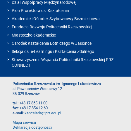
Dział Współpracy Międzynarodowej
Pion Prorektora ds. Kształcenia
Akademicki Ośrodek Szybowcowy Bezmiechowa
Fundacja Rozwoju Politechniki Rzeszowskiej
Miasteczko akademickie
Ośrodek Kształcenia Lotniczego w Jasionce
Sekcja ds. e-Learningu i Kształcenia Zdalnego
Stowarzyszenie Wsparcia Politechniki Rzeszowskiej PRZ-
CONNECT
Politechnika Rzeszowska im. Ignacego Łukasiewicza
al. Powstańców Warszawy 12
35-029 Rzeszów
tel.: +48 17 865 11 00
fax: +48 17 854 12 60
e-mail:
kancelaria@prz.edu.pl
Mapa serwisu
Deklaracja dostępności