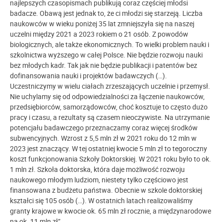
najlepszych czasopismach publikują coraz częściej młodsi
badacze. Obawą jest jednak to, że ci młodzi się starzeją. Liczba
naukowców w wieku poniżej 35 lat zmniejszyła się na naszej
uczelni między 2021 a 2023 rokiem o 21 osób. Z powodów
biologicznych, ale także ekonomicznych. To wielki problem nauki i
szkolnictwa wyższego w całej Polsce. Nie będzie rozwoju nauki
bez młodych kadr. Tak jak nie będzie publikacji i patentów bez
dofinansowania nauki i projektów badawczych (…).
Uczestniczymy w wielu ciałach zrzeszających uczelnie i przemysł.
Nie uchylamy się od odpowiedzialności za łączenie naukowców,
przedsiębiorców, samorządowców, choć kosztuje to często dużo
pracy i czasu, a rezultaty są czasem nieoczywiste. Na utrzymanie
potencjału badawczego przeznaczamy coraz więcej środków
subwencyjnych. Wzrost z 5,5 mln zł w 2021 roku do 12 mln w
2023 jest znaczący. W tej ostatniej kwocie 5 mln zł to tegoroczny
koszt funkcjonowania Szkoły Doktorskiej. W 2021 roku było to ok.
1 mln zł. Szkoła doktorska, która daje możliwość rozwoju
naukowego młodym ludziom, niestety tylko częściowo jest
finansowana z budżetu państwa. Obecnie w szkole doktorskiej
kształci się 105 osób (…). W ostatnich latach realizowaliśmy
granty krajowe w kwocie ok. 65 mln zł rocznie, a międzynarodowe
na ok. 11 mln zł”.