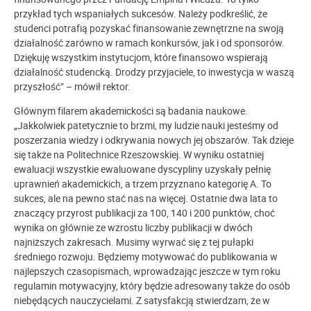
przykład tych wspaniałych sukcesów. Należy podkreślić, że
studenci potrafią pozyskać finansowanie zewnętrzne na swoją
działalność zarówno w ramach konkursów, jak i od sponsorów.
Dziękuję wszystkim instytucjom, które finansowo wspierają
działalność studencką. Drodzy przyjaciele, to inwestycja w waszą
przyszłość” – mówił rektor.
Głównym filarem akademickości są badania naukowe.
„Jakkolwiek patetycznie to brzmi, my ludzie nauki jesteśmy od
poszerzania wiedzy i odkrywania nowych jej obszarów. Tak dzieje
się także na Politechnice Rzeszowskiej. W wyniku ostatniej
ewaluacji wszystkie ewaluowane dyscypliny uzyskały pełnię
uprawnień akademickich, a trzem przyznano kategorię A. To
sukces, ale na pewno stać nas na więcej. Ostatnie dwa lata to
znaczący przyrost publikacji za 100, 140 i 200 punktów, choć
wynika on głównie ze wzrostu liczby publikacji w dwóch
najniższych zakresach. Musimy wyrwać się z tej pułapki
średniego rozwoju. Będziemy motywować do publikowania w
najlepszych czasopismach, wprowadzając jeszcze w tym roku
regulamin motywacyjny, który będzie adresowany także do osób
niebędących nauczycielami. Z satysfakcją stwierdzam, że w