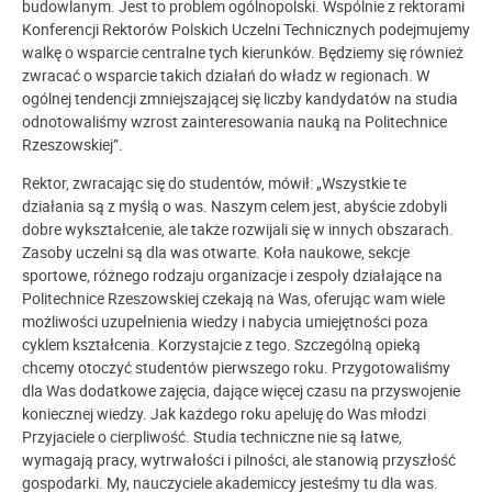
budowlanym. Jest to problem ogólnopolski. Wspólnie z rektorami
Konferencji Rektorów Polskich Uczelni Technicznych podejmujemy
walkę o wsparcie centralne tych kierunków. Będziemy się również
zwracać o wsparcie takich działań do władz w regionach. W
ogólnej tendencji zmniejszającej się liczby kandydatów na studia
odnotowaliśmy wzrost zainteresowania nauką na Politechnice
Rzeszowskiej”.
Rektor, zwracając się do studentów, mówił: „Wszystkie te
działania są z myślą o was. Naszym celem jest, abyście zdobyli
dobre wykształcenie, ale także rozwijali się w innych obszarach.
Zasoby uczelni są dla was otwarte. Koła naukowe, sekcje
sportowe, różnego rodzaju organizacje i zespoły działające na
Politechnice Rzeszowskiej czekają na Was, oferując wam wiele
możliwości uzupełnienia wiedzy i nabycia umiejętności poza
cyklem kształcenia. Korzystajcie z tego. Szczególną opieką
chcemy otoczyć studentów pierwszego roku. Przygotowaliśmy
dla Was dodatkowe zajęcia, dające więcej czasu na przyswojenie
koniecznej wiedzy. Jak każdego roku apeluję do Was młodzi
Przyjaciele o cierpliwość. Studia techniczne nie są łatwe,
wymagają pracy, wytrwałości i pilności, ale stanowią przyszłość
gospodarki. My, nauczyciele akademiccy jesteśmy tu dla was.