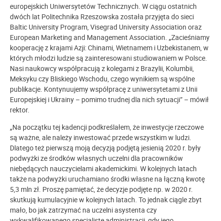
europejskich Uniwersytetów Technicznych. W ciągu ostatnich
dwóch lat Politechnika Rzeszowska została przyjęta do sieci
Baltic University Program, Visegrad University Association oraz
European Marketing and Management Association. „Zacieśniamy
kooperację z krajami Azji: Chinami, Wietnamem i Uzbekistanem, w
których młodzi ludzie są zainteresowani studiowaniem w Polsce.
Nasi naukowcy współpracują z kolegami z Brazylii, Kolumbii,
Meksyku czy Bliskiego Wschodu, czego wynikiem są wspólne
publikacje. Kontynuujemy współpracę z uniwersytetami z Unii
Europejskiej i Ukrainy – pomimo trudnej dla nich sytuacji” – mówił
rektor.
„Na początku tej kadencji podkreślałem, że inwestycje rzeczowe
są ważne, ale należy inwestować przede wszystkim w ludzi.
Dlatego też pierwszą moją decyzją podjętą jesienią 2020 r. były
podwyżki ze środków własnych uczelni dla pracowników
niebędących nauczycielami akademickimi. W kolejnych latach
także na podwyżki uruchamiano środki własne na łączną kwotę
5,3 mln zł. Proszę pamiętać, że decyzje podjęte np. w 2020 r.
skutkują kumulacyjnie w kolejnych latach. To jednak ciągle zbyt
mało, bo jak zatrzymać na uczelni asystenta czy
wykwalifikowanego specjalistę administracji, gdy jego