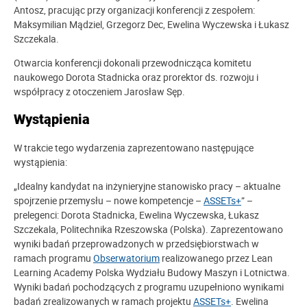
Antosz, pracując przy organizacji konferencji z zespołem:
Maksymilian Mądziel, Grzegorz Dec, Ewelina Wyczewska i Łukasz
Szczekala.
Otwarcia konferencji dokonali przewodnicząca komitetu
naukowego Dorota Stadnicka oraz prorektor ds. rozwoju i
współpracy z otoczeniem Jarosław Sęp.
Wystąpienia
W trakcie tego wydarzenia zaprezentowano następujące
wystąpienia:
„Idealny kandydat na inżynieryjne stanowisko pracy – aktualne
spojrzenie przemysłu – nowe kompetencje –
ASSETs+
” –
prelegenci: Dorota Stadnicka, Ewelina Wyczewska, Łukasz
Szczekala, Politechnika Rzeszowska (Polska). Zaprezentowano
wyniki badań przeprowadzonych w przedsiębiorstwach w
ramach programu
Obserwatorium
realizowanego przez Lean
Learning Academy Polska Wydziału Budowy Maszyn i Lotnictwa.
Wyniki badań pochodzących z programu uzupełniono wynikami
badań zrealizowanych w ramach projektu
ASSETs+
. Ewelina