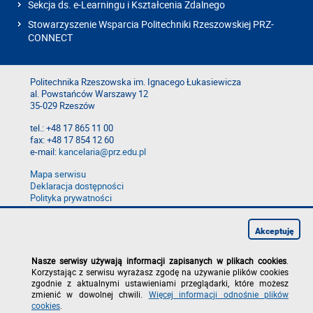
Sekcja ds. e-Learningu i Kształcenia Zdalnego
Stowarzyszenie Wsparcia Politechniki Rzeszowskiej PRZ-
CONNECT
Politechnika Rzeszowska im. Ignacego Łukasiewicza
al. Powstańców Warszawy 12
35-029 Rzeszów
tel.: +48 17 865 11 00
fax: +48 17 854 12 60
e-mail:
kancelaria@prz.edu.pl
Mapa serwisu
Deklaracja dostępności
Polityka prywatności
Zgłoś błąd na stronie
Zgłoś naruszenie
Akceptuję
Nasze serwisy używają informacji zapisanych w plikach cookies
.
Korzystając z serwisu wyrażasz zgodę na używanie plików cookies
zgodnie z aktualnymi ustawieniami przeglądarki, które możesz
zmienić w dowolnej chwili.
Więcej informacji odnośnie plików
cookies
.