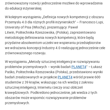
zrównoważony rozwój i jednocześnie możliwe do wprowadzenia
do edukacji inżynierskiej.
W kolejnym wystąpieniu „Definicja nowych kompetencji z obszaru
Przemysłu 4.0 dla różnych profili inżynierskich” – Francesco Lupi,
University of Pisa (Włochy), prezentujący: Paweł
Litwin, Politechnika Rzeszowska, (Polska), zaprezentowano
metodologię definiowania nowych kompetencji, które będą
przydatne absolwentom uczelni we wspieraniu przedsiębiorstw
we wdrażaniu koncepcji Industry 4.0 realizującej jednocześnie cele
zrównoważonego rozwoju.
W wystąpieniu „Metody sztucznej inteligencji w rozwiązywaniu
problemów przemysłowych – wyniki badań
PLANET4
”
–
Łukasz
Paśko, Politechnika Rzeszowska (Polska), przedstawiono wyniki
badań zrealizowanych w projekcie
PLANET4
wśród prawie 600
studentów z 39 krajów, wskazując na ich wiedzę z zakresu
sztucznej inteligencji, Internetu rzeczy oraz obliczeń
krawędziowych. Podkreślono jednocześnie, jak wiedza z tych
obszarów może wspomóc rozwiązywanie problemów
przemysłowych.