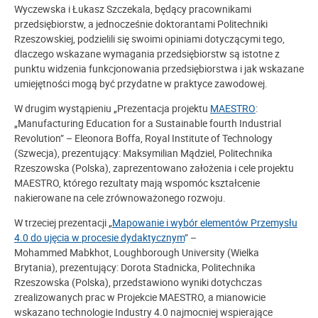
Wyczewska i Łukasz Szczekala, będący pracownikami
przedsiębiorstw, a jednocześnie doktorantami Politechniki
Rzeszowskiej, podzielili się swoimi opiniami dotyczącymi tego,
dlaczego wskazane wymagania przedsiębiorstw są istotne z
punktu widzenia funkcjonowania przedsiębiorstwa i jak wskazane
umiejętności mogą być przydatne w praktyce zawodowej.
W drugim wystąpieniu „Prezentacja projektu
MAESTRO
:
„Manufacturing Education for a Sustainable fourth Industrial
Revolution” – Eleonora Boffa, Royal Institute of Technology
(Szwecja), prezentujący: Maksymilian Mądziel, Politechnika
Rzeszowska (Polska), zaprezentowano założenia i cele projektu
MAESTRO, którego rezultaty mają wspomóc kształcenie
nakierowane na cele zrównoważonego rozwoju.
W trzeciej prezentacji „
Mapowanie i wybór elementów Przemysłu
4.0 do ujęcia w procesie dydaktycznym
” –
Mohammed Mabkhot, Loughborough University (Wielka
Brytania), prezentujący: Dorota Stadnicka, Politechnika
Rzeszowska (Polska), przedstawiono wyniki dotychczas
zrealizowanych prac w Projekcie MAESTRO, a mianowicie
wskazano technologie Industry 4.0 najmocniej wspierające