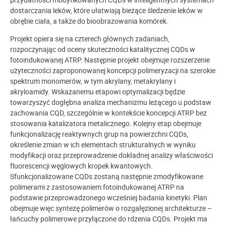
dostarczania leków, które ułatwiają bieżące śledzenie leków w
obrębie ciała, a także do bioobrazowania komórek.
Projekt opiera się na czterech głównych zadaniach,
rozpoczynając od oceny skuteczności katalitycznej CQDs w
fotoindukowanej ATRP. Następnie projekt obejmuje rozszerzenie
użyteczności zaproponowanej koncepcji polimeryzacji na szerokie
spektrum monomerów, w tym akrylany, metakrylany i
akryloamidy. Wskazanemu etapowi optymalizacji będzie
towarzyszyć dogłębna analiza mechanizmu leżącego u podstaw
zachowania CQD, szczególnie w kontekście koncepcji ATRP bez
stosowania katalizatora metalicznego. Kolejny etap obejmuje
funkcjonalizację reaktywnych grup na powierzchni CQDs,
określenie zmian w ich elementach strukturalnych w wyniku
modyfikacji oraz przeprowadzenie dokładnej analizy właściwości
fluorescencji węglowych kropek kwantowych.
Sfunkcjonalizowane CQDs zostaną następnie zmodyfikowane
polimerami z zastosowaniem fotoindukowanej ATRP na
podstawie przeprowadzonego wcześniej badania kinetyki. Plan
obejmuje więc syntezę polimerów o rozgałęzionej architekturze –
łańcuchy polimerowe przyłączone do rdzenia CQDs. Projekt ma