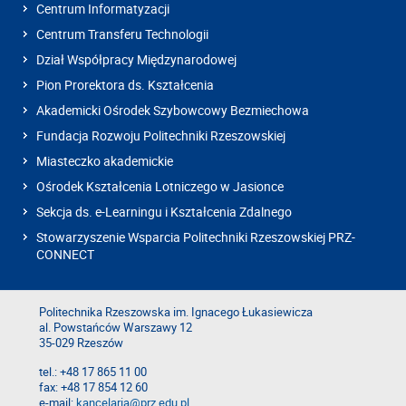
Centrum Informatyzacji
Centrum Transferu Technologii
Dział Współpracy Międzynarodowej
Pion Prorektora ds. Kształcenia
Akademicki Ośrodek Szybowcowy Bezmiechowa
Fundacja Rozwoju Politechniki Rzeszowskiej
Miasteczko akademickie
Ośrodek Kształcenia Lotniczego w Jasionce
Sekcja ds. e-Learningu i Kształcenia Zdalnego
Stowarzyszenie Wsparcia Politechniki Rzeszowskiej PRZ-
CONNECT
Politechnika Rzeszowska im. Ignacego Łukasiewicza
al. Powstańców Warszawy 12
35-029 Rzeszów
tel.: +48 17 865 11 00
fax: +48 17 854 12 60
e-mail:
kancelaria@prz.edu.pl