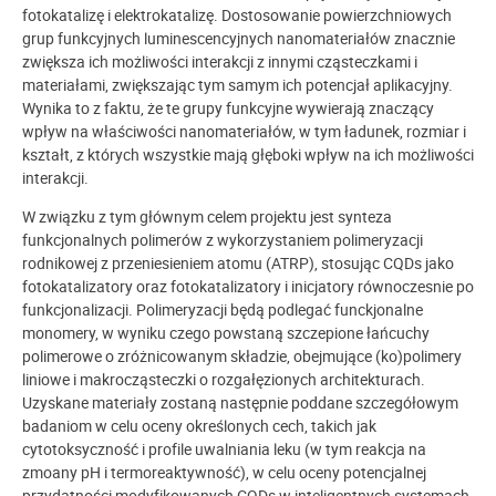
fotokatalizę i elektrokatalizę. Dostosowanie powierzchniowych
grup funkcyjnych luminescencyjnych nanomateriałów znacznie
zwiększa ich możliwości interakcji z innymi cząsteczkami i
materiałami, zwiększając tym samym ich potencjał aplikacyjny.
Wynika to z faktu, że te grupy funkcyjne wywierają znaczący
wpływ na właściwości nanomateriałów, w tym ładunek, rozmiar i
kształt, z których wszystkie mają głęboki wpływ na ich możliwości
interakcji.
W związku z tym głównym celem projektu jest synteza
funkcjonalnych polimerów z wykorzystaniem polimeryzacji
rodnikowej z przeniesieniem atomu (ATRP), stosując CQDs jako
fotokatalizatory oraz fotokatalizatory i inicjatory równoczesnie po
funkcjonalizacji. Polimeryzacji będą podlegać funckjonalne
monomery, w wyniku czego powstaną szczepione łańcuchy
polimerowe o zróżnicowanym składzie, obejmujące (ko)polimery
liniowe i makrocząsteczki o rozgałęzionych architekturach.
Uzyskane materiały zostaną następnie poddane szczegółowym
badaniom w celu oceny określonych cech, takich jak
cytotoksyczność i profile uwalniania leku (w tym reakcja na
zmoany pH i termoreaktywność), w celu oceny potencjalnej
przydatności modyfikowanych CQDs w inteligentnych systemach