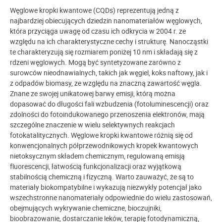
Węglowe kropki kwantowe (CQDs) reprezentują jedną z
najbardziej obiecujących dziedzin nanomateriałów węglowych,
która przyciąga uwagę od czasu ich odkrycia w 2004 r. ze
względu na ich charakterystyczne cechy i strukturę. Nanocząstki
te charakteryzują się rozmiarem poniżej 10 nm i składają się z
rdzeni węglowych. Mogą być syntetyzowane zarówno z
surowców nieodnawialnych, takich jak węgiel, koks naftowy, jak i
z odpadów biomasy, ze względu na znaczną zawartość węgla.
Znane ze swojej unikatowej barwy emisji, którą można
dopasować do długości fali wzbudzenia (fotoluminescencji) oraz
zdolności do fotoindukowanego przenoszenia elektronów, mają
szczególne znaczenie w wielu selektywnych reakcjach
fotokatalitycznych. Węglowe kropki kwantowe różnią się od
konwencjonalnych półprzewodnikowych kropek kwantowych
nietoksycznym składem chemicznym, regulowaną emisją
fluorescencji, łatwością funkcjonalizacji oraz wyjątkową
stabilnością chemiczną i fizyczną. Warto zauważyć, że są to
materiały biokompatybilne i wykazują niezwykły potencjał jako
wszechstronne nanomateriały odpowiednie do wielu zastosowań,
obejmujących wykrywanie chemiczne, bioczujniki,
bioobrazowanie, dostarczanie leków, terapię fotodynamiczną,