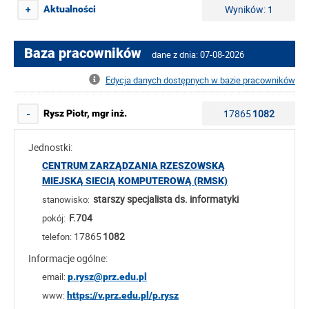
Wyników: 1
Aktualności
+
Baza pracowników
dane z dnia: 07-08-2026
Edycja danych dostępnych w bazie pracowników
17865
1082
Rysz Piotr, mgr inż.
-
Jednostki:
CENTRUM ZARZĄDZANIA RZESZOWSKĄ
MIEJSKĄ SIECIĄ KOMPUTEROWĄ (RMSK)
starszy specjalista ds. informatyki
stanowisko:
F.704
pokój:
17865
1082
telefon:
Informacje ogólne:
email:
p.rysz@prz.edu.pl
www:
https://v.prz.edu.pl/p.rysz