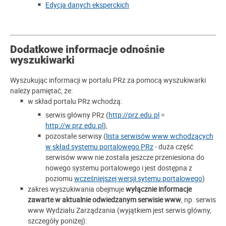
Edycja danych eksperckich
Dodatkowe informacje odnośnie
wyszukiwarki
Wyszukując informacji w portalu PRz za pomocą wyszukiwarki
należy pamiętać, że:
w skład portalu PRz wchodzą:
serwis główny PRz (
http://prz.edu.pl
=
http://w.prz.edu.pl
),
pozostałe serwisy (
lista serwisów www wchodzących
w skład systemu portalowego PRz
- duża część
serwisów www nie została jeszcze przeniesiona do
nowego systemu portalowego i jest dostępna z
poziomu
wcześniejszej wersji sytemu portalowego
)
zakres wyszukiwania obejmuje
wyłącznie
informacje
zawarte w aktualnie odwiedzanym serwisie www
, np. serwis
www Wydziału Zarządzania (wyjątkiem jest serwis główny,
szczegóły poniżej):