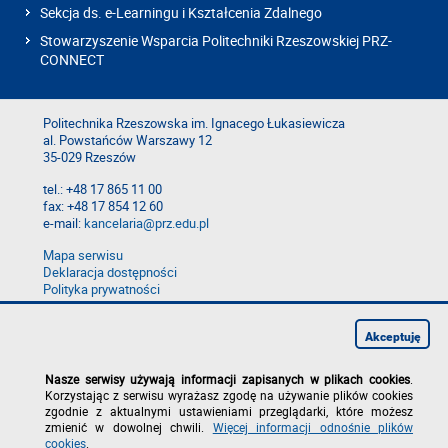
Sekcja ds. e-Learningu i Kształcenia Zdalnego
Stowarzyszenie Wsparcia Politechniki Rzeszowskiej PRZ-
CONNECT
Politechnika Rzeszowska im. Ignacego Łukasiewicza
al. Powstańców Warszawy 12
35-029 Rzeszów
tel.: +48 17 865 11 00
fax: +48 17 854 12 60
e-mail:
kancelaria@prz.edu.pl
Mapa serwisu
Deklaracja dostępności
Polityka prywatności
Zgłoś błąd na stronie
Zgłoś naruszenie
Akceptuję
Nasze serwisy używają informacji zapisanych w plikach cookies
.
Korzystając z serwisu wyrażasz zgodę na używanie plików cookies
zgodnie z aktualnymi ustawieniami przeglądarki, które możesz
zmienić w dowolnej chwili.
Więcej informacji odnośnie plików
cookies
.