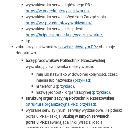
wyszukiwarka serwisu głównego PRz -
https://w.prz.edu.pl/wyszukiwarka/
,
wyszukiwarka serwisu Wydziału Zarządzania -
https://wz.prz.edu.pl/wyszukiwarka/
,
wyszukiwarka serwisu Helpdesk -
https://helpdesk.prz.edu.pl/wyszukiwarka/
,
itp.,
zakres wyszukiwania w
serwisie głównym PRz
obejmuje
dodatkowo:
bazę pracowników Politechniki Rzeszowskiej
,
wyszukując pracownika należy wpisać:
imię lub nazwisko w dowolnej kolejności, część
imienia lub nazwiska (
przykład
),
nr telefonu (
przykład
),
nazwę jednostki organizacyjnej (
przykład
).
strukturę organizacyjną Politechniki Rzeszowskiej
(
struktura organizacyjna PRz
,
przykład
),
wybrane serwisy (m.in. serwisy wydziałowe, Helpdesk)
portalu PRz - sekcja:
Szukaj w innych serwisach
portalu PRz
zawierająca linki (wraz z ilością