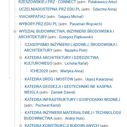
RZESZOWSKIEJ PRZ - CONNECT
(adm.:
Polakiewicz Artur
)
UCZELNIADOSTEPNA.PRZ.EDU.PL
(adm.:
Szlachta Anna
)
VIACARPATIA2
(adm.:
Tobjasz Michał
)
WYBORY.PRZ.EDU.PL
(adm.:
Pasaman Wojciech
)
WYDZIAŁ BUDOWNICTWA, INŻYNIERII ŚRODOWISKA I
ARCHITEKTURY
(adm.:
Grzegorz Piątkowski
)
CZASOPISMO INŻYNIERII LĄDOWEJ, ŚRODOWISKA I
ARCHITEKTURY
(adm.:
Nazarko Piotr
)
KATEDRA ARCHITEKTURY I DZIEDZICTWA
KULTUROWEGO
(adm.:
Lichołai Rafał
)
ICHE2026
(adm.:
Martyka Anna
)
KATEDRA DRÓG I MOSTÓW
(adm.:
Urjasz Katarzyna
)
KATEDRA GEODEZJI I GEOTECHNIKI IM. KASPRA
WEIGLA
(adm.:
Zientek Dawid
)
KATEDRA INFRASTRUKTURY I GOSPODARKI WODNEJ
(adm.:
Pochwat Kamil
)
KATEDRA INŻYNIERII MATERIAŁOWEJ I TECHNOLOGII
BUDOWNICTWA
(adm.:
Andriy Huts
)
KATEDRA KONSTRUKCJI BUDOWLANYCH
(adm.: