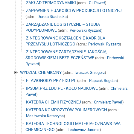
ZAKŁAD TERMODYNAMIKI
(adm.:
Gil Paweł
)
ZAPEWNIENIE JAKOŚCI W PRODUKCJI LOTNICZEJ
(adm.:
Dorota Stadnicka
)
ZARZĄDZANIE LOGISTYCZNE – STUDIA
PODYPLOMOWE
(adm.:
Perłowski Ryszard
)
ZINTEGROWANE KSZTAŁCENIE KADR DLA
PRZEMYSŁU LOTNICZEGO
(adm.:
Perłowski Ryszard
)
ZINTEGROWANE ZARZĄDZANIE JAKOŚCIĄ,
ŚRODOWISKIEM I BEZPIECZEŃSTWE
(adm.:
Perłowski
Ryszard
)
WYDZIAŁ CHEMICZNY
(adm.:
Iwaszek Grzegorz
)
FLAWONOIDY.PRZ.EDU.PL
(adm.:
Papciak Bogdan
)
IPSUM.PRZ.EDU.PL - KOŁO NAUKOWE
(adm.:
Chmielarz
Paweł
)
KATEDRA CHEMII FIZYCZNEJ
(adm.:
Chmielarz Paweł
)
KATEDRA KOMPOZYTÓW POLIMEROWYCH
(adm.:
Masłowska Katarzyna
)
KATEDRA TECHNOLOGII I MATERIAŁOZNAWSTWA
CHEMICZNEGO
(adm.:
Lechowicz Jaromir
)