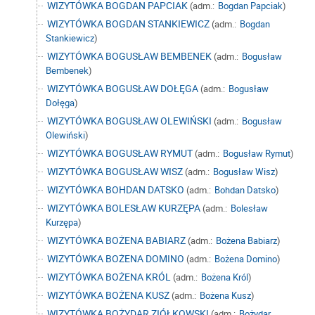
WIZYTÓWKA BOGDAN PAPCIAK
(adm.:
Bogdan Papciak
)
WIZYTÓWKA BOGDAN STANKIEWICZ
(adm.:
Bogdan
Stankiewicz
)
WIZYTÓWKA BOGUSŁAW BEMBENEK
(adm.:
Bogusław
Bembenek
)
WIZYTÓWKA BOGUSŁAW DOŁĘGA
(adm.:
Bogusław
Dołęga
)
WIZYTÓWKA BOGUSŁAW OLEWIŃSKI
(adm.:
Bogusław
Olewiński
)
WIZYTÓWKA BOGUSŁAW RYMUT
(adm.:
Bogusław Rymut
)
WIZYTÓWKA BOGUSŁAW WISZ
(adm.:
Bogusław Wisz
)
WIZYTÓWKA BOHDAN DATSKO
(adm.:
Bohdan Datsko
)
WIZYTÓWKA BOLESŁAW KURZĘPA
(adm.:
Bolesław
Kurzępa
)
WIZYTÓWKA BOŻENA BABIARZ
(adm.:
Bożena Babiarz
)
WIZYTÓWKA BOŻENA DOMINO
(adm.:
Bożena Domino
)
WIZYTÓWKA BOŻENA KRÓL
(adm.:
Bożena Król
)
WIZYTÓWKA BOŻENA KUSZ
(adm.:
Bożena Kusz
)
WIZYTÓWKA BOŻYDAR ZIÓŁKOWSKI
(adm.:
Bożydar