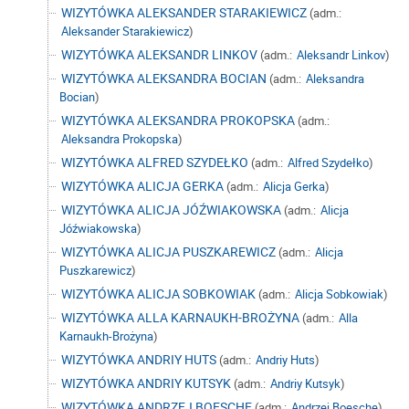
WIZYTÓWKA ALEKSANDER STARAKIEWICZ
(adm.:
Aleksander Starakiewicz
)
WIZYTÓWKA ALEKSANDR LINKOV
(adm.:
Aleksandr Linkov
)
WIZYTÓWKA ALEKSANDRA BOCIAN
(adm.:
Aleksandra
Bocian
)
WIZYTÓWKA ALEKSANDRA PROKOPSKA
(adm.:
Aleksandra Prokopska
)
WIZYTÓWKA ALFRED SZYDEŁKO
(adm.:
Alfred Szydełko
)
WIZYTÓWKA ALICJA GERKA
(adm.:
Alicja Gerka
)
WIZYTÓWKA ALICJA JÓŹWIAKOWSKA
(adm.:
Alicja
Jóźwiakowska
)
WIZYTÓWKA ALICJA PUSZKAREWICZ
(adm.:
Alicja
Puszkarewicz
)
WIZYTÓWKA ALICJA SOBKOWIAK
(adm.:
Alicja Sobkowiak
)
WIZYTÓWKA ALLA KARNAUKH-BROŻYNA
(adm.:
Alla
Karnaukh-Brożyna
)
WIZYTÓWKA ANDRIY HUTS
(adm.:
Andriy Huts
)
WIZYTÓWKA ANDRIY KUTSYK
(adm.:
Andriy Kutsyk
)
WIZYTÓWKA ANDRZEJ BOESCHE
(adm.:
Andrzej Boesche
)