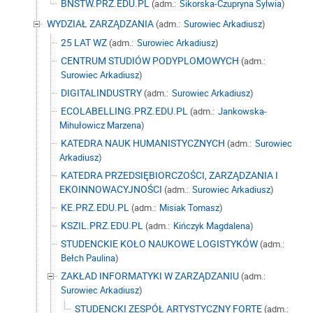
BNSTW.PRZ.EDU.PL
(adm.:
Sikorska-Czupryna Sylwia
)
WYDZIAŁ ZARZĄDZANIA
(adm.:
Surowiec Arkadiusz
)
25 LAT WZ
(adm.:
Surowiec Arkadiusz
)
CENTRUM STUDIÓW PODYPLOMOWYCH
(adm.:
Surowiec Arkadiusz
)
DIGITALINDUSTRY
(adm.:
Surowiec Arkadiusz
)
ECOLABELLING.PRZ.EDU.PL
(adm.:
Jankowska-
Mihułowicz Marzena
)
KATEDRA NAUK HUMANISTYCZNYCH
(adm.:
Surowiec
Arkadiusz
)
KATEDRA PRZEDSIĘBIORCZOŚCI, ZARZĄDZANIA I
EKOINNOWACYJNOŚCI
(adm.:
Surowiec Arkadiusz
)
KE.PRZ.EDU.PL
(adm.:
Misiak Tomasz
)
KSZIL.PRZ.EDU.PL
(adm.:
Kińczyk Magdalena
)
STUDENCKIE KOŁO NAUKOWE LOGISTYKÓW
(adm.:
Bełch Paulina
)
ZAKŁAD INFORMATYKI W ZARZĄDZANIU
(adm.:
Surowiec Arkadiusz
)
STUDENCKI ZESPÓŁ ARTYSTYCZNY FORTE
(adm.: