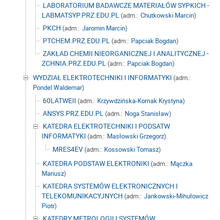
LABORATORIUM BADAWCZE MATERIAŁÓW SYPKICH -
LABMATSYP.PRZ.EDU.PL
(adm.:
Chutkowski Marcin
)
PKCH
(adm.:
Jaromin Marcin
)
PTCHEM.PRZ.EDU.PL
(adm.:
Papciak Bogdan
)
ZAKŁAD CHEMII NIEORGANICZNEJ I ANALITYCZNEJ -
ZCHNIA.PRZ.EDU.PL
(adm.:
Papciak Bogdan
)
WYDZIAŁ ELEKTROTECHNIKI I INFORMATYKI
(adm.:
Pondel Waldemar
)
60LATWEII
(adm.:
Krzywdzińska-Kornak Krystyna
)
ANSYS.PRZ.EDU.PL
(adm.:
Noga Stanisław
)
KATEDRA ELEKTROTECHNIKI I PODSATW
INFORMATYKI
(adm.:
Masłowski Grzegorz
)
MRES4EV
(adm.:
Kossowski Tomasz
)
KATEDRA PODSTAW ELEKTRONIKI
(adm.:
Mączka
Mariusz
)
KATEDRA SYSTEMÓW ELEKTRONICZNYCH I
TELEKOMUNIKACYJNYCH
(adm.:
Jankowski-Mihułowicz
Piotr
)
KATEDRY METROLOGII I SYSTEMÓW