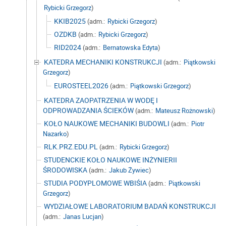
Rybicki Grzegorz
)
KKIB2025
(adm.:
Rybicki Grzegorz
)
OZDKB
(adm.:
Rybicki Grzegorz
)
RID2024
(adm.:
Bernatowska Edyta
)
KATEDRA MECHANIKI KONSTRUKCJI
(adm.:
Piątkowski
Grzegorz
)
EUROSTEEL2026
(adm.:
Piątkowski Grzegorz
)
KATEDRA ZAOPATRZENIA W WODĘ I
ODPROWADZANIA ŚCIEKÓW
(adm.:
Mateusz Rożnowski
)
KOŁO NAUKOWE MECHANIKI BUDOWLI
(adm.:
Piotr
Nazarko
)
RLK.PRZ.EDU.PL
(adm.:
Rybicki Grzegorz
)
STUDENCKIE KOŁO NAUKOWE INŻYNIERII
ŚRODOWISKA
(adm.:
Jakub Żywiec
)
STUDIA PODYPLOMOWE WBIŚIA
(adm.:
Piątkowski
Grzegorz
)
WYDZIAŁOWE LABORATORIUM BADAŃ KONSTRUKCJI
(adm.:
Janas Lucjan
)