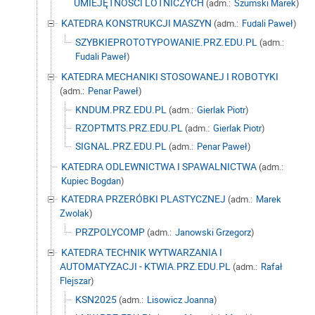
UMIEJĘTNOŚCI LOTNICZYCH
(adm.:
Szumski Marek
)
KATEDRA KONSTRUKCJI MASZYN
(adm.:
Fudali Paweł
)
SZYBKIEPROTOTYPOWANIE.PRZ.EDU.PL
(adm.:
Fudali Paweł
)
KATEDRA MECHANIKI STOSOWANEJ I ROBOTYKI
(adm.:
Penar Paweł
)
KNDUM.PRZ.EDU.PL
(adm.:
Gierlak Piotr
)
RZOPTMTS.PRZ.EDU.PL
(adm.:
Gierlak Piotr
)
SIGNAL.PRZ.EDU.PL
(adm.:
Penar Paweł
)
KATEDRA ODLEWNICTWA I SPAWALNICTWA
(adm.:
Kupiec Bogdan
)
KATEDRA PRZERÓBKI PLASTYCZNEJ
(adm.:
Marek
Zwolak
)
PRZPOLYCOMP
(adm.:
Janowski Grzegorz
)
KATEDRA TECHNIK WYTWARZANIA I
AUTOMATYZACJI - KTWIA.PRZ.EDU.PL
(adm.:
Rafał
Flejszar
)
KSN2025
(adm.:
Lisowicz Joanna
)