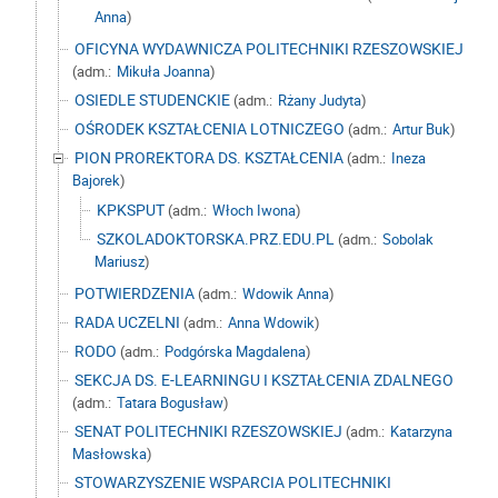
Anna
)
OFICYNA WYDAWNICZA POLITECHNIKI RZESZOWSKIEJ
(adm.:
Mikuła Joanna
)
OSIEDLE STUDENCKIE
(adm.:
Rżany Judyta
)
OŚRODEK KSZTAŁCENIA LOTNICZEGO
(adm.:
Artur Buk
)
PION PROREKTORA DS. KSZTAŁCENIA
(adm.:
Ineza
Bajorek
)
KPKSPUT
(adm.:
Włoch Iwona
)
SZKOLADOKTORSKA.PRZ.EDU.PL
(adm.:
Sobolak
Mariusz
)
POTWIERDZENIA
(adm.:
Wdowik Anna
)
RADA UCZELNI
(adm.:
Anna Wdowik
)
RODO
(adm.:
Podgórska Magdalena
)
SEKCJA DS. E-LEARNINGU I KSZTAŁCENIA ZDALNEGO
(adm.:
Tatara Bogusław
)
SENAT POLITECHNIKI RZESZOWSKIEJ
(adm.:
Katarzyna
Masłowska
)
STOWARZYSZENIE WSPARCIA POLITECHNIKI