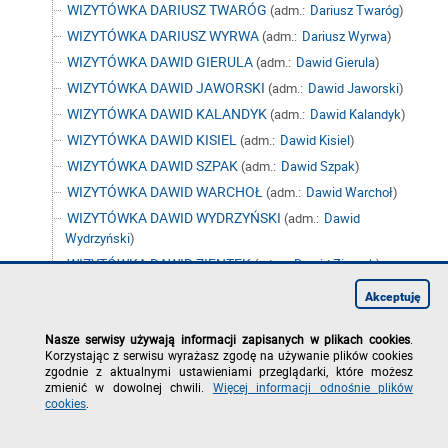
WIZYTÓWKA DARIUSZ TWARÓG
(adm.:
Dariusz Twaróg
)
WIZYTÓWKA DARIUSZ WYRWA
(adm.:
Dariusz Wyrwa
)
WIZYTÓWKA DAWID GIERULA
(adm.:
Dawid Gierula
)
WIZYTÓWKA DAWID JAWORSKI
(adm.:
Dawid Jaworski
)
WIZYTÓWKA DAWID KALANDYK
(adm.:
Dawid Kalandyk
)
WIZYTÓWKA DAWID KISIEL
(adm.:
Dawid Kisiel
)
WIZYTÓWKA DAWID SZPAK
(adm.:
Dawid Szpak
)
WIZYTÓWKA DAWID WARCHOŁ
(adm.:
Dawid Warchoł
)
WIZYTÓWKA DAWID WYDRZYŃSKI
(adm.:
Dawid
Wydrzyński
)
WIZYTÓWKA DAWID ZIENTEK
(adm.:
Dawid Zientek
)
WIZYTÓWKA DOMINIK CZACH
(adm.:
Dominik Czach
)
Akceptuję
WIZYTÓWKA DOMINIK OŻÓG
(adm.:
Dominik Ożóg
)
Nasze serwisy używają informacji zapisanych w plikach cookies
.
WIZYTÓWKA DOMINIK STRZAŁKA
(adm.:
Dominik Strzałka
)
Korzystając z serwisu wyrażasz zgodę na używanie plików cookies
WIZYTÓWKA DOMINIK ZIMON
(adm.:
Dominik Zimon
)
zgodnie z aktualnymi ustawieniami przeglądarki, które możesz
zmienić w dowolnej chwili.
Więcej informacji odnośnie plików
WIZYTÓWKA DOMINIKA SIWIEC
(adm.:
Dominika Siwiec
)
cookies
.
WIZYTÓWKA DOMINIKA ZIAJA
(adm.:
Dominika Ziaja
)
WIZYTÓWKA DOROTA ANTOS
(adm.:
Dorota Antos
)