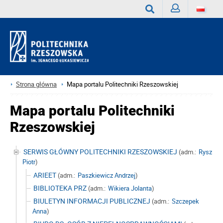
Zaloguj
Wyszukaj
Strona główna
Mapa portalu Politechniki Rzeszowskiej
Mapa portalu Politechniki
Rzeszowskiej
SERWIS GŁÓWNY POLITECHNIKI RZESZOWSKIEJ
(adm.:
Rysz
Piotr
)
ARIEET
(adm.:
Paszkiewicz Andrzej
)
BIBLIOTEKA PRZ
(adm.:
Wikiera Jolanta
)
BIULETYN INFORMACJI PUBLICZNEJ
(adm.:
Szczepek
Anna
)