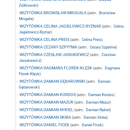
Ziółkowski
)
WIZYTÓWKA BRONISŁAW MRUGAŁA
(adm.:
Bronisław
Mrugała
)
WIZYTÓWKA CELINA JAGIEŁOWICZ-RYZNAR
(adm.:
Celina
Jagiełowicz-Ryznar
)
WIZYTÓWKA CELINA PREIS
(adm.:
Celina Preis
)
WIZYTÓWKA CEZARY SZPYTMA
(adm.:
Cezary Szpytma
)
WIZYTÓWKA CZESŁAW JASIUKIEWICZ
(adm.:
Czesław
Jasiukiewicz
)
WIZYTÓWKA DAGMARA FLOREK-KLĘSK
(adm.:
Dagmara
Florek-Klęsk
)
WIZYTÓWKA DAMIAN GĘBAROWSKI
(adm.:
Damian
Gębarowski
)
WIZYTÓWKA DAMIAN KORDOS
(adm.:
Damian Kordos
)
WIZYTÓWKA DAMIAN MAZUR
(adm.:
Damian Mazur
)
WIZYTÓWKA DAMIAN NYKIEL
(adm.:
Damian Nykiel
)
WIZYTÓWKA DAMIAN SKIBA
(adm.:
Damian Skiba
)
WIZYTÓWKA DANIEL FICEK
(adm.:
Daniel Ficek
)