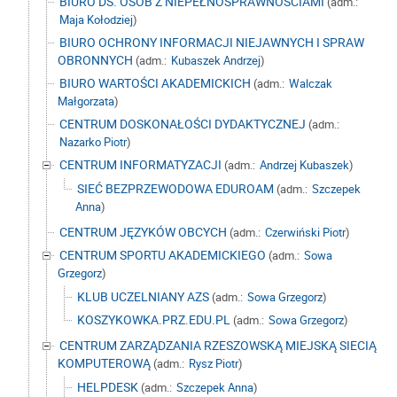
BIURO DS. OSÓB Z NIEPEŁNOSPRAWNOŚCIAMI
(adm.:
Maja Kołodziej
)
BIURO OCHRONY INFORMACJI NIEJAWNYCH I SPRAW
OBRONNYCH
(adm.:
Kubaszek Andrzej
)
BIURO WARTOŚCI AKADEMICKICH
(adm.:
Walczak
Małgorzata
)
CENTRUM DOSKONAŁOŚCI DYDAKTYCZNEJ
(adm.:
Nazarko Piotr
)
CENTRUM INFORMATYZACJI
(adm.:
Andrzej Kubaszek
)
SIEĆ BEZPRZEWODOWA EDUROAM
(adm.:
Szczepek
Anna
)
CENTRUM JĘZYKÓW OBCYCH
(adm.:
Czerwiński Piotr
)
CENTRUM SPORTU AKADEMICKIEGO
(adm.:
Sowa
Grzegorz
)
KLUB UCZELNIANY AZS
(adm.:
Sowa Grzegorz
)
KOSZYKOWKA.PRZ.EDU.PL
(adm.:
Sowa Grzegorz
)
CENTRUM ZARZĄDZANIA RZESZOWSKĄ MIEJSKĄ SIECIĄ
KOMPUTEROWĄ
(adm.:
Rysz Piotr
)
HELPDESK
(adm.:
Szczepek Anna
)