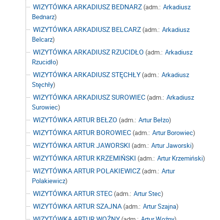
WIZYTÓWKA ARKADIUSZ BEDNARZ
(adm.:
Arkadiusz
Bednarz
)
WIZYTÓWKA ARKADIUSZ BELCARZ
(adm.:
Arkadiusz
Belcarz
)
WIZYTÓWKA ARKADIUSZ RZUCIDŁO
(adm.:
Arkadiusz
Rzucidło
)
WIZYTÓWKA ARKADIUSZ STĘCHŁY
(adm.:
Arkadiusz
Stęchły
)
WIZYTÓWKA ARKADIUSZ SUROWIEC
(adm.:
Arkadiusz
Surowiec
)
WIZYTÓWKA ARTUR BEŁZO
(adm.:
Artur Bełzo
)
WIZYTÓWKA ARTUR BOROWIEC
(adm.:
Artur Borowiec
)
WIZYTÓWKA ARTUR JAWORSKI
(adm.:
Artur Jaworski
)
WIZYTÓWKA ARTUR KRZEMIŃSKI
(adm.:
Artur Krzemiński
)
WIZYTÓWKA ARTUR POLAKIEWICZ
(adm.:
Artur
Polakiewicz
)
WIZYTÓWKA ARTUR STEC
(adm.:
Artur Stec
)
WIZYTÓWKA ARTUR SZAJNA
(adm.:
Artur Szajna
)
WIZYTÓWKA ARTUR WOŹNY
(adm.:
Artur Woźny
)