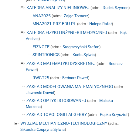
KATEDRA ANALIZY NIELINIOWEJ
(adm.:
Dudek Szymon
)
ANA2025
(adm.:
Zając Tomasz
)
MNA2021.PRZ.EDU.PL
(adm.:
Nalepa Rafał
)
KATEDRA FIZYKI I INŻYNIERII MEDYCZNEJ
(adm.:
Bąk
Andrzej
)
FIZNOTE
(adm.:
Stagraczyński Stefan
)
SPINTRONICS
(adm.:
Kudła Sylwia
)
ZAKŁAD MATEMATYKI DYSKRETNEJ
(adm.:
Bednarz
Paweł
)
RWGT25
(adm.:
Bednarz Paweł
)
ZAKŁAD MODELOWANIA MATEMATYCZNEGO
(adm.:
Jaworski Dawid
)
ZAKŁAD OPTYKI STOSOWANEJ
(adm.:
Malicka
Marzena
)
ZAKŁAD TOPOLOGII I ALGEBRY
(adm.:
Pupka Krzysztof
)
WYDZIAŁ MECHANICZNO-TECHNOLOGICZNY
(adm.:
Sikorska-Czupryna Sylwia
)