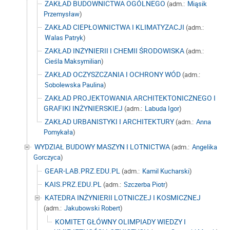
ZAKŁAD BUDOWNICTWA OGÓLNEGO
(adm.:
Miąsik
Przemysław
)
ZAKŁAD CIEPŁOWNICTWA I KLIMATYZACJI
(adm.:
Walas Patryk
)
ZAKŁAD INŻYNIERII I CHEMII ŚRODOWISKA
(adm.:
Cieśla Maksymilian
)
ZAKŁAD OCZYSZCZANIA I OCHRONY WÓD
(adm.:
Sobolewska Paulina
)
ZAKŁAD PROJEKTOWANIA ARCHITEKTONICZNEGO I
GRAFIKI INŻYNIERSKIEJ
(adm.:
Labuda Igor
)
ZAKŁAD URBANISTYKI I ARCHITEKTURY
(adm.:
Anna
Pomykała
)
WYDZIAŁ BUDOWY MASZYN I LOTNICTWA
(adm.:
Angelika
Gorczyca
)
GEAR-LAB.PRZ.EDU.PL
(adm.:
Kamil Kucharski
)
KAIS.PRZ.EDU.PL
(adm.:
Szczerba Piotr
)
KATEDRA INŻYNIERII LOTNICZEJ I KOSMICZNEJ
(adm.:
Jakubowski Robert
)
KOMITET GŁÓWNY OLIMPIADY WIEDZY I