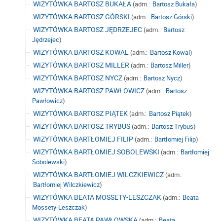
WIZYTÓWKA BARTOSZ BUKAŁA
(adm.:
Bartosz Bukała
)
WIZYTÓWKA BARTOSZ GÓRSKI
(adm.:
Bartosz Górski
)
WIZYTÓWKA BARTOSZ JĘDRZEJEC
(adm.:
Bartosz
Jędrzejec
)
WIZYTÓWKA BARTOSZ KOWAL
(adm.:
Bartosz Kowal
)
WIZYTÓWKA BARTOSZ MILLER
(adm.:
Bartosz Miller
)
WIZYTÓWKA BARTOSZ NYCZ
(adm.:
Bartosz Nycz
)
WIZYTÓWKA BARTOSZ PAWŁOWICZ
(adm.:
Bartosz
Pawłowicz
)
WIZYTÓWKA BARTOSZ PIĄTEK
(adm.:
Bartosz Piątek
)
WIZYTÓWKA BARTOSZ TRYBUS
(adm.:
Bartosz Trybus
)
WIZYTÓWKA BARTŁOMIEJ FILIP
(adm.:
Bartłomiej Filip
)
WIZYTÓWKA BARTŁOMIEJ SOBOLEWSKI
(adm.:
Bartłomiej
Sobolewski
)
WIZYTÓWKA BARTŁOMIEJ WILCZKIEWICZ
(adm.:
Bartłomiej Wilczkiewicz
)
WIZYTÓWKA BEATA MOSSETY-LESZCZAK
(adm.:
Beata
Mossety-Leszczak
)
WIZYTÓWKA BEATA PAWŁOWSKA
(adm.:
Beata