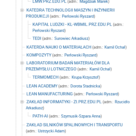
LMW.PRZ.EDU.PL
(adm.:
Magdziak Marek
)
KATEDRA TECHNOLOGII MASZYN I INŻYNIERII
PRODUKCJI
(adm.:
Perłowski Ryszard
)
KAPITAŁ LUDZKI - KL-WBMIL.PRZ.EDU.PL
(adm.:
Perłowski Ryszard
)
TEDI
(adm.:
Surowiec Arkadiusz
)
KATERDA NAUKI O MATERIAŁACH
(adm.:
Kamil Ochał
)
KOMPOZYTY
(adm.:
Perłowski Ryszard
)
LABORATORIUM BADAŃ MATERIAŁÓW DLA
PRZEMYSŁU LOTNICZEGO
(adm.:
Kamil Ochał
)
TERMOMECH
(adm.:
Krupa Krzysztof
)
LEAN ACADEMY
(adm.:
Dorota Stadnicka
)
LEAN MANUFACTURING
(adm.:
Perłowski Ryszard
)
ZAKŁAD INFORMATYKI - ZI.PRZ.EDU.PL
(adm.:
Rzucidło
Arkadiusz
)
PATH-AI
(adm.:
Szymusik-Szpara Anna
)
ZAKŁAD SILNIKÓW SPALINOWYCH I TRANSPORTU
(adm.:
Ustrzycki Adam
)