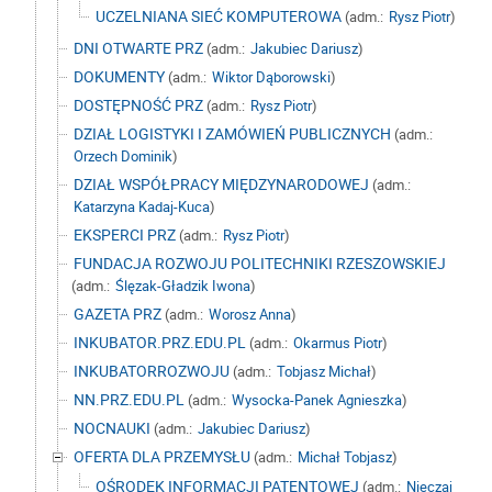
UCZELNIANA SIEĆ KOMPUTEROWA
(adm.:
Rysz Piotr
)
DNI OTWARTE PRZ
(adm.:
Jakubiec Dariusz
)
DOKUMENTY
(adm.:
Wiktor Dąborowski
)
DOSTĘPNOŚĆ PRZ
(adm.:
Rysz Piotr
)
DZIAŁ LOGISTYKI I ZAMÓWIEŃ PUBLICZNYCH
(adm.:
Orzech Dominik
)
DZIAŁ WSPÓŁPRACY MIĘDZYNARODOWEJ
(adm.:
Katarzyna Kadaj-Kuca
)
EKSPERCI PRZ
(adm.:
Rysz Piotr
)
FUNDACJA ROZWOJU POLITECHNIKI RZESZOWSKIEJ
(adm.:
Ślęzak-Gładzik Iwona
)
GAZETA PRZ
(adm.:
Worosz Anna
)
INKUBATOR.PRZ.EDU.PL
(adm.:
Okarmus Piotr
)
INKUBATORROZWOJU
(adm.:
Tobjasz Michał
)
NN.PRZ.EDU.PL
(adm.:
Wysocka-Panek Agnieszka
)
NOCNAUKI
(adm.:
Jakubiec Dariusz
)
OFERTA DLA PRZEMYSŁU
(adm.:
Michał Tobjasz
)
OŚRODEK INFORMACJI PATENTOWEJ
(adm.:
Nieczaj