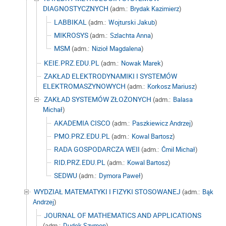
DIAGNOSTYCZNYCH
(adm.:
Brydak Kazimierz
)
LABBIKAL
(adm.:
Wojturski Jakub
)
MIKROSYS
(adm.:
Szlachta Anna
)
MSM
(adm.:
Nizioł Magdalena
)
KEIE.PRZ.EDU.PL
(adm.:
Nowak Marek
)
ZAKŁAD ELEKTRODYNAMIKI I SYSTEMÓW
ELEKTROMASZYNOWYCH
(adm.:
Korkosz Mariusz
)
ZAKŁAD SYSTEMÓW ZŁOŻONYCH
(adm.:
Balasa
Michał
)
AKADEMIA CISCO
(adm.:
Paszkiewicz Andrzej
)
PMO.PRZ.EDU.PL
(adm.:
Kowal Bartosz
)
RADA GOSPODARCZA WEII
(adm.:
Ćmil Michał
)
RID.PRZ.EDU.PL
(adm.:
Kowal Bartosz
)
SEDWU
(adm.:
Dymora Paweł
)
WYDZIAŁ MATEMATYKI I FIZYKI STOSOWANEJ
(adm.:
Bąk
Andrzej
)
JOURNAL OF MATHEMATICS AND APPLICATIONS
(adm.:
Dudek Szymon
)