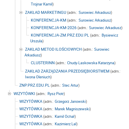
Trojnar Kamil
)
ZAKŁAD MARKETINGU
(adm.:
Surowiec Arkadiusz
)
KONFERENCJA-KM
(adm.:
Surowiec Arkadiusz
)
KONFERENCJA-KM-2026
(adm.:
Surowiec Arkadiusz
)
KONFERENCJA-ZM.PRZ.EDU.PL
(adm.:
Bysiewicz
Urszula
)
ZAKŁAD METOD ILOŚCIOWYCH
(adm.:
Surowiec
Arkadiusz
)
CLUSTERINN
(adm.:
Chudy-Laskowska Katarzyna
)
ZAKŁAD ZARZĄDZANIA PRZEDSIĘBIORSTWEM
(adm.:
Iwona Oleniuch
)
ZNP.PRZ.EDU.PL
(adm.:
Stec Artur
)
WIZYTÓWKI
(adm.:
Rysz Piotr
)
WIZYTÓWKA
(adm.:
Grzegorz Janowski
)
WIZYTÓWKA
(adm.:
Marek Magniszewski
)
WIZYTÓWKA
(adm.:
Kamil Ochał
)
WIZYTÓWKA
(adm.:
Kazimierz Lal
)