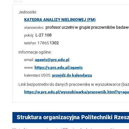
Jednostki:
KATEDRA ANALIZY NIELINIOWEJ (FM)
profesor uczelni w grupie pracowników bada
stanowisko:
L-27.108
pokój:
17865
1302
telefon:
Informacje ogólne:
email:
agawis@prz.edu.pl
www:
https://v.prz.edu.pl/agawis
kalendarz USOS:
przejdź do kalendarza
Link bezpośredni do danych pracownika w wyszukiwarce (ba
https://w.prz.edu.pl/wyszukiwarka/pracownik.html?q=ag
Struktura organizacyjna Politechniki Rzes