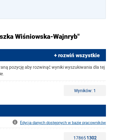
ieszka Wiśniowska-Wajnryb"
+ rozwiń wszystkie
raną pozycję aby rozwinąć wyniki wyszukiwania dla tej
ie.
Wyników: 1
Edycja danych dostępnych w bazie pracowników
17865
1302