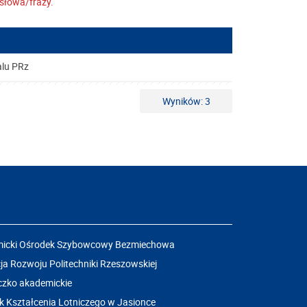
słowa/frazy.
alu PRz
Wyników: 3
icki Ośrodek Szybowcowy Bezmiechowa
a Rozwoju Politechniki Rzeszowskiej
czko akademickie
k Kształcenia Lotniczego w Jasionce