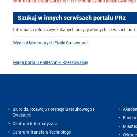
W strukturze organizacyjnej PRz nie odnaleziono poszukiwanego 
Szukaj w innych serwisach portalu PRz
Informacja o ilości wyszukanych pozycji w innych serwisach port
Wydział Matematyki i Fizyki Stosowanej
Mapa portalu Politechniki Rzeszowskiej
Biuro ds. Rozwoju Potencjału Naukowego i
Akadem
Ewaluacji
Fundacj
Centrum Informatyzacji
Miaste
Centrum Transferu Technologii
Ośrode