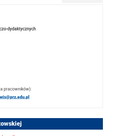
wczo-dydaktycznych
za pracowników):
awis@prz.edu.pl
zowskiej