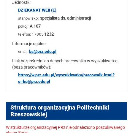
Jednostki:
DZIEKANAT WEII (E)
specjalista ds. administracji
stanowisko:
A.107
pokój:
17865
1232
telefon:
Informacje ogólne:
email:
bs@prz.edu.pl
Link bezpośredni do danych pracownika w wyszukiwarce
(baza pracowników):
https://w.prz.edu.pl/wyszukiwarka/pracownik.html?
q=bs@prz.edu.pl
Struktura organizacyjna Politechniki
Rzeszowskiej
W strukturze organizacyjnej PRz nie odnaleziono poszukiwanego
słowa/frazy.