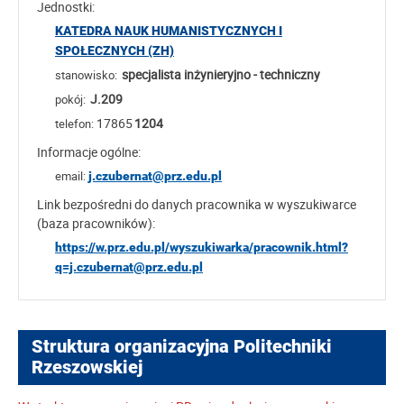
Jednostki:
KATEDRA NAUK HUMANISTYCZNYCH I
SPOŁECZNYCH (ZH)
specjalista inżynieryjno - techniczny
stanowisko:
J.209
pokój:
17865
1204
telefon:
Informacje ogólne:
email:
j.czubernat@prz.edu.pl
Link bezpośredni do danych pracownika w wyszukiwarce
(baza pracowników):
https://w.prz.edu.pl/wyszukiwarka/pracownik.html?
q=j.czubernat@prz.edu.pl
Struktura organizacyjna Politechniki
Rzeszowskiej