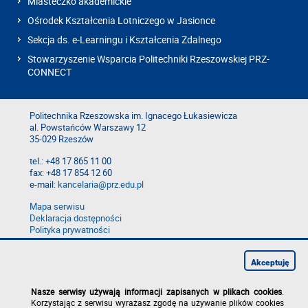
Miasteczko akademickie
Ośrodek Kształcenia Lotniczego w Jasionce
Sekcja ds. e-Learningu i Kształcenia Zdalnego
Stowarzyszenie Wsparcia Politechniki Rzeszowskiej PRZ-
CONNECT
Politechnika Rzeszowska im. Ignacego Łukasiewicza
al. Powstańców Warszawy 12
35-029 Rzeszów
tel.: +48 17 865 11 00
fax: +48 17 854 12 60
e-mail:
kancelaria@prz.edu.pl
Mapa serwisu
Deklaracja dostępności
Polityka prywatności
Zgłoś błąd na stronie
Zgłoś naruszenie
Akceptuję
Nasze serwisy używają informacji zapisanych w plikach cookies
.
Korzystając z serwisu wyrażasz zgodę na używanie plików cookies