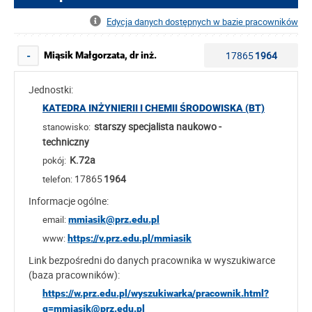
Edycja danych dostępnych w bazie pracowników
17865
1964
Miąsik Małgorzata, dr inż.
-
Jednostki:
KATEDRA INŻYNIERII I CHEMII ŚRODOWISKA (BT)
starszy specjalista naukowo -
stanowisko:
techniczny
K.72a
pokój:
17865
1964
telefon:
Informacje ogólne:
email:
mmiasik@prz.edu.pl
www:
https://v.prz.edu.pl/mmiasik
Link bezpośredni do danych pracownika w wyszukiwarce
(baza pracowników):
https://w.prz.edu.pl/wyszukiwarka/pracownik.html?
q=mmiasik@prz.edu.pl