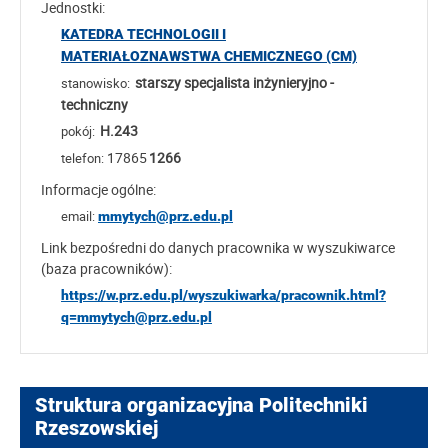
Jednostki:
KATEDRA TECHNOLOGII I
MATERIAŁOZNAWSTWA CHEMICZNEGO (CM)
starszy specjalista inżynieryjno -
stanowisko:
techniczny
H.243
pokój:
17865
1266
telefon:
Informacje ogólne:
email:
mmytych@prz.edu.pl
Link bezpośredni do danych pracownika w wyszukiwarce
(baza pracowników):
https://w.prz.edu.pl/wyszukiwarka/pracownik.html?
q=mmytych@prz.edu.pl
Struktura organizacyjna Politechniki
Rzeszowskiej