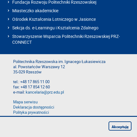
Fundacja Rozwoju Politechniki Rzeszowskiej
Miasteczko akademickie
Ośrodek Kształcenia Lotniczego w Jasionce
Sekcja ds. e-Learningu i Kształcenia Zdalnego
Stowarzyszenie Wsparcia Politechniki Rzeszowskiej PRZ-
CONNECT
Politechnika Rzeszowska im. Ignacego Łukasiewicza
al. Powstańców Warszawy 12
35-029 Rzeszów
tel.: +48 17 865 11 00
fax: +48 17 854 12 60
e-mail:
kancelaria@prz.edu.pl
Mapa serwisu
Deklaracja dostępności
Polityka prywatności
Zgłoś błąd na stronie
Zgłoś naruszenie
Akceptuję