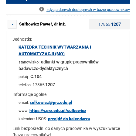
Edycja danych dostępnych w bazie pracowników
17865
1207
Sułkowicz Paweł, dr inż.
-
Jednostki:
KATEDRA TECHNIK WYTWARZANIA I
AUTOMATYZACJI (MO)
adiunkt w grupie pracowników
stanowisko:
badawczo-dydaktycznych
C.104
pokój:
17865
1207
telefon:
Informacje ogólne:
email:
sulkowicz@prz.edu.pl
www:
https://v.prz.edu.pl/sulkowicz
kalendarz USOS:
przejdź do kalendarza
Link bezpośredni do danych pracownika w wyszukiwarce
(baza pracowników):