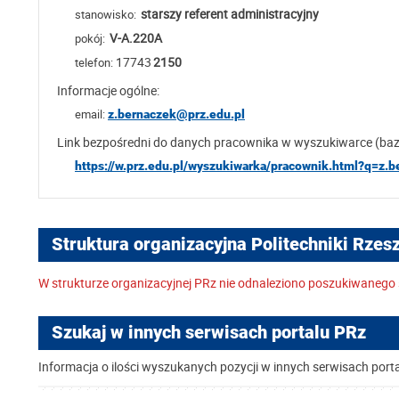
starszy referent administracyjny
stanowisko:
V-A.220A
pokój:
17743
2150
telefon:
Informacje ogólne:
email:
z.bernaczek@prz.edu.pl
Link bezpośredni do danych pracownika w wyszukiwarce (ba
https://w.prz.edu.pl/wyszukiwarka/pracownik.html?q=z.
Struktura organizacyjna Politechniki Rzes
W strukturze organizacyjnej PRz nie odnaleziono poszukiwanego 
Szukaj w innych serwisach portalu PRz
Informacja o ilości wyszukanych pozycji w innych serwisach port