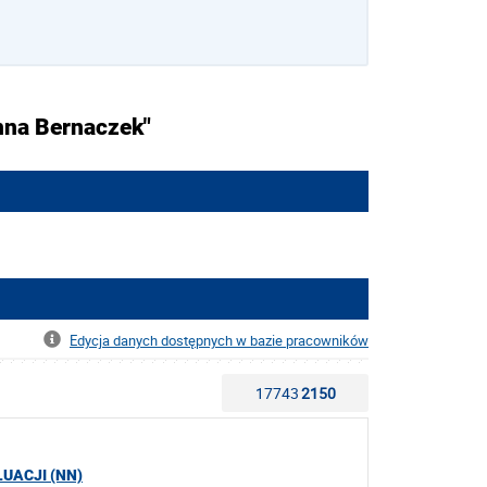
nna Bernaczek"
Edycja danych dostępnych w bazie pracowników
17743
2150
UACJI (NN)