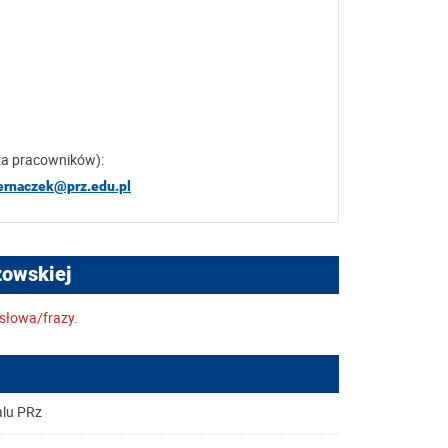
za pracowników):
bernaczek@prz.edu.pl
zowskiej
słowa/frazy.
alu PRz