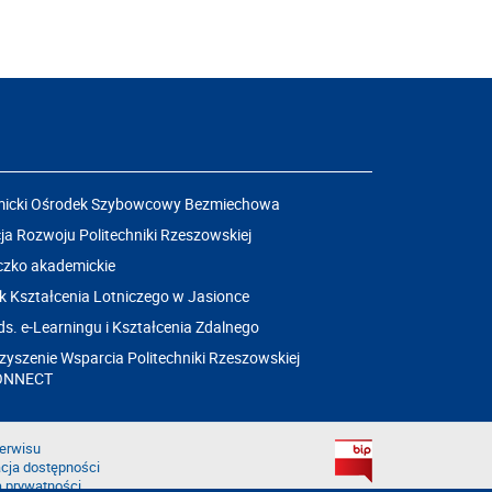
icki Ośrodek Szybowcowy Bezmiechowa
a Rozwoju Politechniki Rzeszowskiej
czko akademickie
k Kształcenia Lotniczego w Jasionce
ds. e-Learningu i Kształcenia Zdalnego
yszenie Wsparcia Politechniki Rzeszowskiej
ONNECT
erwisu
cja dostępności
a prywatności