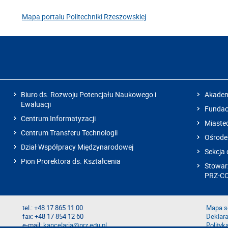
Mapa portalu Politechniki Rzeszowskiej
Biuro ds. Rozwoju Potencjału Naukowego i
Akadem
Ewaluacji
Fundacj
Centrum Informatyzacji
Miaste
Centrum Transferu Technologii
Ośrode
Dział Współpracy Międzynarodowej
Sekcja 
Pion Prorektora ds. Kształcenia
Stowarz
PRZ-C
tel.: +48 17 865 11 00
Mapa s
fax: +48 17 854 12 60
Deklara
e-mail:
kancelaria@prz.edu.pl
Polityk