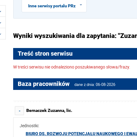
Inne serwisy portalu PRz
Wyniki wyszukiwania dla zapytania: "Zuza
Treść stron serwisu
W treści serwisu nie odnaleziono poszukiwanego słowa/frazy.
Baza pracowników
dane z dnia: 06-08-2026
Bernaczek Zuzanna, lic.
-
Jednostki:
BIURO DS. ROZWOJU POTENCJAŁU NAUKOWEGO I EWAL