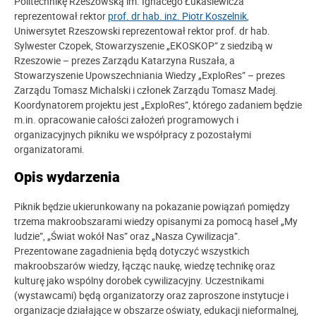
Politechnikę Rzeszowską im. Ignacego Łukasiewicza
reprezentował rektor
prof. dr hab. inż. Piotr Koszelnik
,
Uniwersytet Rzeszowski reprezentował rektor prof. dr hab.
Sylwester Czopek, Stowarzyszenie „EKOSKOP” z siedzibą w
Rzeszowie – prezes Zarządu Katarzyna Ruszała, a
Stowarzyszenie Upowszechniania Wiedzy „ExploRes” – prezes
Zarządu Tomasz Michalski i członek Zarządu Tomasz Madej.
Koordynatorem projektu jest „ExploRes”, którego zadaniem będzie
m.in. opracowanie całości założeń programowych i
organizacyjnych pikniku we współpracy z pozostałymi
organizatorami.
Opis wydarzenia
Piknik będzie ukierunkowany na pokazanie powiązań pomiędzy
trzema makroobszarami wiedzy opisanymi za pomocą haseł „My
ludzie”, „Świat wokół Nas” oraz „Nasza Cywilizacja”.
Prezentowane zagadnienia będą dotyczyć wszystkich
makroobszarów wiedzy, łącząc naukę, wiedzę technikę oraz
kulturę jako wspólny dorobek cywilizacyjny. Uczestnikami
(wystawcami) będą organizatorzy oraz zaproszone instytucje i
organizacje działające w obszarze oświaty, edukacji nieformalnej,