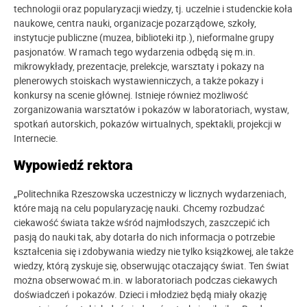
technologii oraz popularyzacji wiedzy, tj. uczelnie i studenckie koła
naukowe, centra nauki, organizacje pozarządowe, szkoły,
instytucje publiczne (muzea, biblioteki itp.), nieformalne grupy
pasjonatów. W ramach tego wydarzenia odbędą się m.in.
mikrowykłady, prezentacje, prelekcje, warsztaty i pokazy na
plenerowych stoiskach wystawienniczych, a także pokazy i
konkursy na scenie głównej. Istnieje również możliwość
zorganizowania warsztatów i pokazów w laboratoriach, wystaw,
spotkań autorskich, pokazów wirtualnych, spektakli, projekcji w
Internecie.
Wypowiedź rektora
„Politechnika Rzeszowska uczestniczy w licznych wydarzeniach,
które mają na celu popularyzację nauki. Chcemy rozbudzać
ciekawość świata także wśród najmłodszych, zaszczepić ich
pasją do nauki tak, aby dotarła do nich informacja o potrzebie
kształcenia się i zdobywania wiedzy nie tylko książkowej, ale także
wiedzy, którą zyskuje się, obserwując otaczający świat. Ten świat
można obserwować m.in. w laboratoriach podczas ciekawych
doświadczeń i pokazów. Dzieci i młodzież będą miały okazję