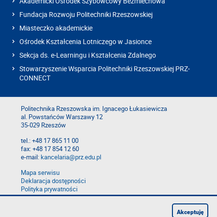
Akademicki Ośrodek Szybowcowy Bezmiechowa
Fundacja Rozwoju Politechniki Rzeszowskiej
Miasteczko akademickie
Ośrodek Kształcenia Lotniczego w Jasionce
Sekcja ds. e-Learningu i Kształcenia Zdalnego
Stowarzyszenie Wsparcia Politechniki Rzeszowskiej PRZ-
CONNECT
Politechnika Rzeszowska im. Ignacego Łukasiewicza
al. Powstańców Warszawy 12
35-029 Rzeszów
tel.: +48 17 865 11 00
fax: +48 17 854 12 60
e-mail:
kancelaria@prz.edu.pl
Mapa serwisu
Deklaracja dostępności
Polityka prywatności
Zgłoś błąd na stronie
Zgłoś naruszenie
Akceptuję