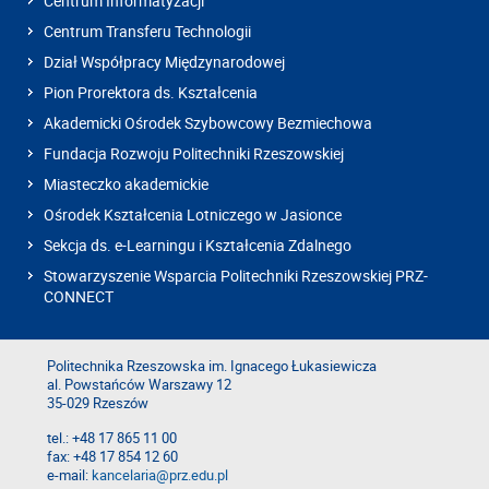
Centrum Informatyzacji
Centrum Transferu Technologii
Dział Współpracy Międzynarodowej
Pion Prorektora ds. Kształcenia
Akademicki Ośrodek Szybowcowy Bezmiechowa
Fundacja Rozwoju Politechniki Rzeszowskiej
Miasteczko akademickie
Ośrodek Kształcenia Lotniczego w Jasionce
Sekcja ds. e-Learningu i Kształcenia Zdalnego
Stowarzyszenie Wsparcia Politechniki Rzeszowskiej PRZ-
CONNECT
Politechnika Rzeszowska im. Ignacego Łukasiewicza
al. Powstańców Warszawy 12
35-029 Rzeszów
tel.: +48 17 865 11 00
fax: +48 17 854 12 60
e-mail:
kancelaria@prz.edu.pl