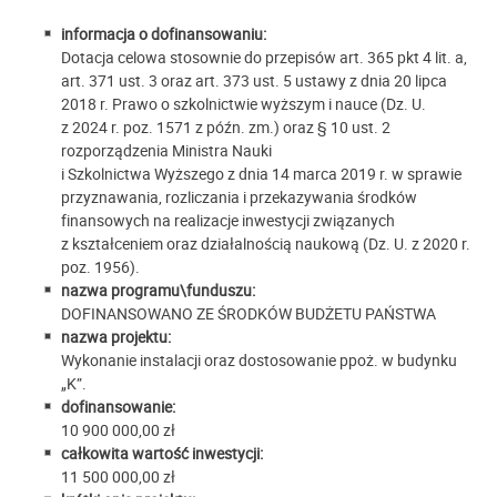
informacja o dofinansowaniu:
Dotacja celowa stosownie do przepisów art. 365 pkt 4 lit. a,
art. 371 ust. 3 oraz art. 373 ust. 5 ustawy z dnia 20 lipca
2018 r. Prawo o szkolnictwie wyższym i nauce (Dz. U.
z 2024 r. poz. 1571 z późn. zm.) oraz § 10 ust. 2
rozporządzenia Ministra Nauki
i Szkolnictwa Wyższego z dnia 14 marca 2019 r. w sprawie
przyznawania, rozliczania i przekazywania środków
finansowych na realizacje inwestycji związanych
z kształceniem oraz działalnością naukową (Dz. U. z 2020 r.
poz. 1956).
nazwa programu\funduszu:
DOFINANSOWANO ZE ŚRODKÓW BUDŻETU PAŃSTWA
nazwa projektu:
Wykonanie instalacji oraz dostosowanie ppoż. w budynku
„K”.
dofinansowanie:
10 900 000,00 zł
całkowita wartość inwestycji:
11 500 000,00 zł