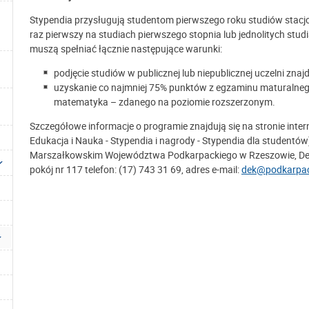
Stypendia przysługują studentom pierwszego roku studiów stacj
raz pierwszy na studiach pierwszego stopnia lub jednolitych st
muszą spełniać łącznie następujące warunki:
podjęcie studiów w publicznej lub niepublicznej uczelni zna
uzyskanie co najmniej 75% punktów z egzaminu maturalnego 
matematyka – zdanego na poziomie rozszerzonym.
Szczegółowe informacje o programie znajdują się na stronie inte
Edukacja i Nauka - Stypendia i nagrody - Stypendia dla student
Marszałkowskim Województwa Podkarpackiego w Rzeszowie, Depart
pokój nr 117 telefon: (17) 743 31 69, adres e-mail:
dek@podkarpac