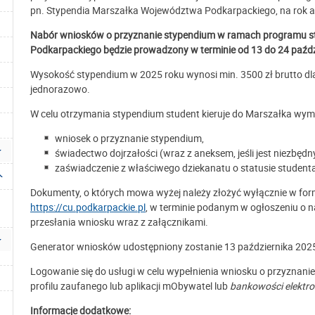
pn. Stypendia Marszałka Województwa Podkarpackiego, na rok 
Nabór wniosków o przyznanie stypendium w ramach programu s
Podkarpackiego będzie prowadzony w terminie od 13 do 24 paździ
Wysokość stypendium w 2025 roku wynosi min. 3500 zł brutto dl
jednorazowo.
W celu otrzymania stypendium student kieruje do Marszałka wym
wniosek o przyznanie stypendium,
świadectwo dojrzałości (wraz z aneksem, jeśli jest niezbędny
zaświadczenie z właściwego dziekanatu o statusie student
Dokumenty, o których mowa wyżej należy złożyć wyłącznie w form
https://cu.podkarpackie.pl
, w terminie podanym w ogłoszeniu o 
przesłania wniosku wraz z załącznikami.
Generator wniosków udostępniony zostanie 13 października 2025 
Logowanie się do usługi w celu wypełnienia wniosku o przyznan
profilu zaufanego lub aplikacji mObywatel lub
bankowości elektron
Informacje dodatkowe: