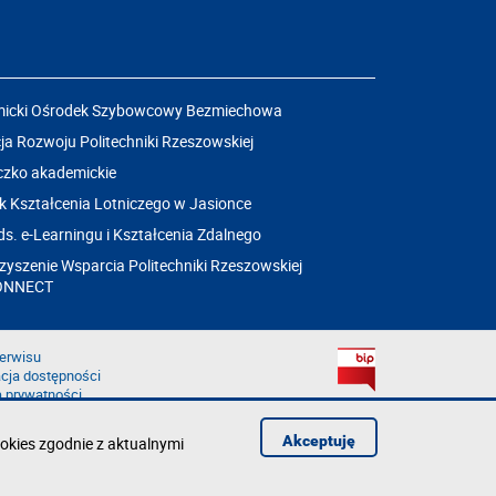
icki Ośrodek Szybowcowy Bezmiechowa
a Rozwoju Politechniki Rzeszowskiej
czko akademickie
k Kształcenia Lotniczego w Jasionce
ds. e-Learningu i Kształcenia Zdalnego
yszenie Wsparcia Politechniki Rzeszowskiej
ONNECT
erwisu
cja dostępności
a prywatności
łąd na stronie
aruszenie
Akceptuję
okies zgodnie z aktualnymi