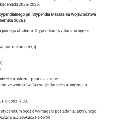
akademicki 2025/2026.
typendialnego pn. Stypendia Marszałka Województwa
ernika 2025 r.
a jednego studenta. Stypendium wypłacane będzie
agane dokumenty, tj.:
);
a.
ie elektronicznej poprzez stronę
naborze wniosków. Decyduje data elektronicznego
r. o godz. 9:00.
ie stypendium będzie wymagało posiadania: aktywnego
icznej lub aplikacji
e-Dowód.