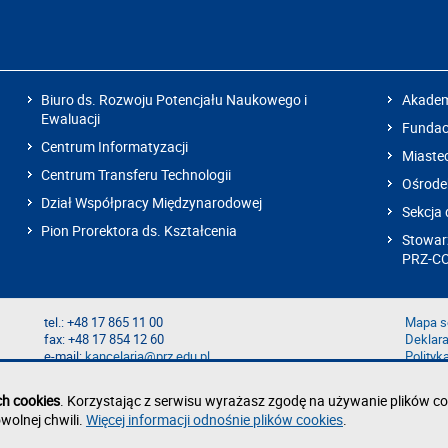
Biuro ds. Rozwoju Potencjału Naukowego i
Akadem
Ewaluacji
Fundacj
Centrum Informatyzacji
Miaste
Centrum Transferu Technologii
Ośrode
Dział Współpracy Międzynarodowej
Sekcja 
Pion Prorektora ds. Kształcenia
Stowarz
PRZ-C
tel.: +48 17 865 11 00
Mapa s
fax: +48 17 854 12 60
Deklara
e-mail:
kancelaria@prz.edu.pl
Polityk
Zgłoś b
Zgłoś n
ch cookies
. Korzystając z serwisu wyrażasz zgodę na używanie plików co
wolnej chwili.
Więcej informacji odnośnie plików cookies
.