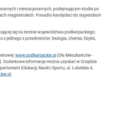
onarnych i niestacjonarnych, podejmującym studia po
udiach magisterskich. Ponadto kandydaci do stypendium
jdującej się na terenie województwa podkarpackiego;
z jednego z przedmiotów: biologia, chemia, fizyka,
rnetowej
www.podkarpackie.pl
(Dla Mieszkańców -
ów). Dodatkowe informacje można uzyskać w Urzędzie
ament Edukacji, Nauki i Sportu, ul. Lubelska 4,
kie.pl
.