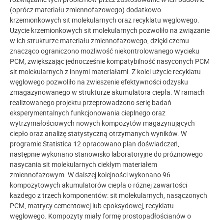
(oprócz materiału zmiennofazowego) dodatkowo
krzemionkowych sit molekularnych oraz recyklatu węglowego.
Użycie krzemionkowych sit molekularnych pozwoliło na związanie
w ich strukturze materiału zmiennofazowego, dzięki czemu
znacząco ograniczono możliwość niekontrolowanego wycieku
PCM, zwiększając jednocześnie kompatybilność nasyconych PCM
sit molekularnych z innymi materiałami. Z kolei użycie recyklatu
węglowego pozwoliło na zwieszenie efektywności odzysku
zmagazynowanego w strukturze akumulatora ciepła. W ramach
realizowanego projektu przeprowadzono serię badań
eksperymentalnych funkcjonowania cieplnego oraz
wytrzymałościowych nowych kompozytów magazynujących
ciepło oraz analizę statystyczną otrzymanych wyników. W
programie Statistica 12 opracowano plan doświadczeń,
następnie wykonano stanowisko laboratoryjne do próżniowego
nasycania sit molekularnych ciekłym materiałem
zmiennofazowym. W dalszej kolejności wykonano 96
kompozytowych akumulatorów ciepła o różnej zawartości
każdego z trzech komponentów: sit molekularnych, nasączonych
PCM, matrycy cementowej lub epoksydowej, recyklatu
węglowego. Kompozyty miały formę prostopadłościanów o