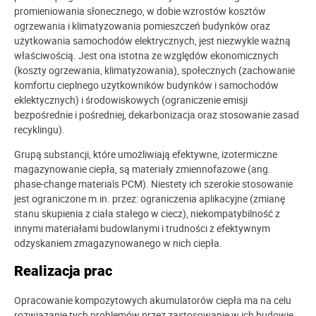
promieniowania słonecznego, w dobie wzrostów kosztów
ogrzewania i klimatyzowania pomieszczeń budynków oraz
użytkowania samochodów elektrycznych, jest niezwykle ważną
właściwością. Jest ona istotna ze względów ekonomicznych
(koszty ogrzewania, klimatyzowania), społecznych (zachowanie
komfortu cieplnego użytkowników budynków i samochodów
eklektycznych) i środowiskowych (ograniczenie emisji
bezpośrednie i pośredniej, dekarbonizacja oraz stosowanie zasad
recyklingu).
Grupą substancji, które umożliwiają efektywne, izotermiczne
magazynowanie ciepła, są materiały zmiennofazowe (ang.
phase-change materials PCM). Niestety ich szerokie stosowanie
jest ograniczone m.in. przez: ograniczenia aplikacyjne (zmianę
stanu skupienia z ciała stałego w ciecz), niekompatybilność z
innymi materiałami budowlanymi i trudności z efektywnym
odzyskaniem zmagazynowanego w nich ciepła.
Realizacja prac
Opracowanie kompozytowych akumulatorów ciepła ma na celu
rozwiązanie tych problemów przez zastosowanie w ich budowie