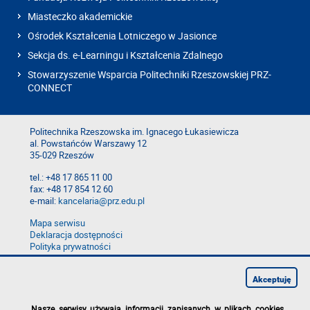
Miasteczko akademickie
Ośrodek Kształcenia Lotniczego w Jasionce
Sekcja ds. e-Learningu i Kształcenia Zdalnego
Stowarzyszenie Wsparcia Politechniki Rzeszowskiej PRZ-
CONNECT
Politechnika Rzeszowska im. Ignacego Łukasiewicza
al. Powstańców Warszawy 12
35-029 Rzeszów
tel.: +48 17 865 11 00
fax: +48 17 854 12 60
e-mail:
kancelaria@prz.edu.pl
Mapa serwisu
Deklaracja dostępności
Polityka prywatności
Zgłoś błąd na stronie
Zgłoś naruszenie
Akceptuję
Nasze serwisy używają informacji zapisanych w plikach cookies
.