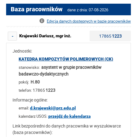
Baza pracowników
dane z dnia: 07-08-2026
Edycja danych dostępnych w bazie pracowników
17865
1223
Krajewski Dariusz, mgr inż.
-
Jednostki:
KATEDRA KOMPOZYTÓW POLIMEROWYCH (CK)
asystent w grupie pracowników
stanowisko:
badawczo-dydaktycznych
H.80
pokój:
17865
1223
telefon:
Informacje ogólne:
email:
d.krajewski@prz.edu.pl
kalendarz USOS:
przejdź do kalendarza
Link bezpośredni do danych pracownika w wyszukiwarce
(baza pracowników):